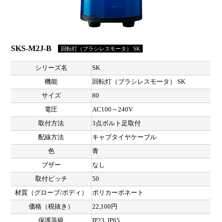
SKS-M2J-B
回転灯（ブラシレスモータ） SK
シリーズ名
SK
機能
回転灯（ブラシレスモータ） SK
サイズ
80
電圧
AC100～240V
取付方法
3点ボルト足取付
配線方法
キャブタイヤケーブル
色
青
ブザー
なし
取付ピッチ
50
材質（グローブ/ボディ）
ポリカーボネート
価格（税抜き）
22,100円
保護等級
IP23, IP65