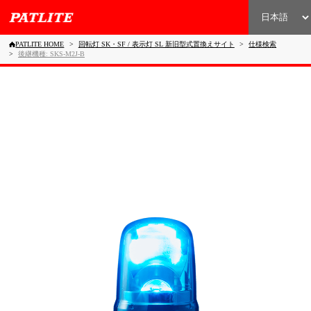
PATLITE HOME
回転灯 SK・SF / 表示灯 SL 新旧型式置換えサイト
仕様検索
後継機種: SKS-M2J-B