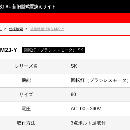
表示灯 SL 新旧型式置換えサイト
ト
仕様検索
後継機種: SKS-M2J-Y
-M2J-Y
回転灯（ブラシレスモータ） SK
シリーズ名
SK
機能
回転灯（ブラシレスモータ）
サイズ
80
電圧
AC100～240V
取付方法
3点ボルト足取付