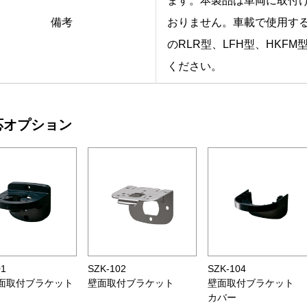
ます。本製品は車両に取付
備考
おりません。車載で使用す
のRLR型、LFH型、HKF
ください。
応オプション
01
SZK-102
SZK-104
面取付ブラケット
壁面取付ブラケット
壁面取付ブラケット
カバー