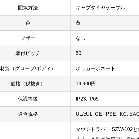
配線方法
キャブタイヤケーブル
色
黄
ブザー
なし
取付ピッチ
50
材質（グローブ/ボディ）
ポリカーボネート
価格（税抜き）
19,900円
保護等級
IP23, IP65
適合規格
UL/cUL, CE , PSE , KC, EA
マウントラバー SZW-102