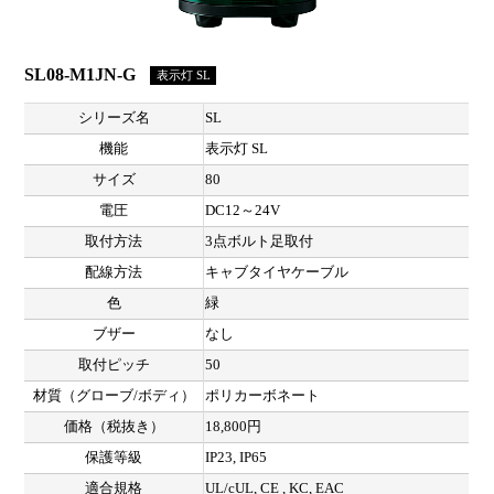
SL08-M1JN-G
表示灯 SL
シリーズ名
SL
機能
表示灯 SL
サイズ
80
電圧
DC12～24V
取付方法
3点ボルト足取付
配線方法
キャブタイヤケーブル
色
緑
ブザー
なし
取付ピッチ
50
材質（グローブ/ボディ）
ポリカーボネート
価格（税抜き）
18,800円
保護等級
IP23, IP65
適合規格
UL/cUL, CE , KC, EAC