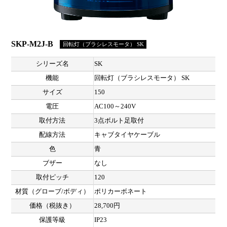
SKP-M2J-B
回転灯（ブラシレスモータ） SK
シリーズ名
SK
機能
回転灯（ブラシレスモータ） SK
サイズ
150
電圧
AC100～240V
取付方法
3点ボルト足取付
配線方法
キャブタイヤケーブル
色
青
ブザー
なし
取付ピッチ
120
材質（グローブ/ボディ）
ポリカーボネート
価格（税抜き）
28,700円
保護等級
IP23