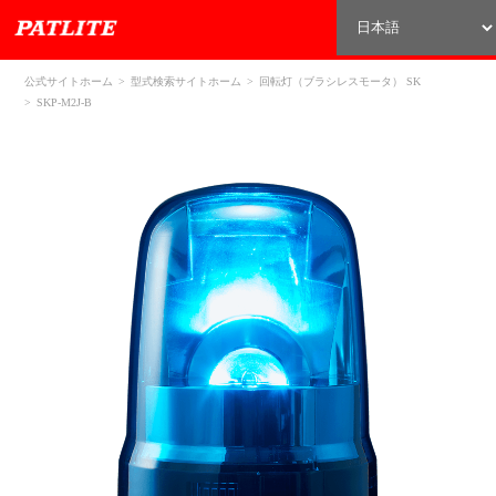
公式サイトホーム
型式検索サイトホーム
回転灯（ブラシレスモータ） SK
SKP-M2J-B