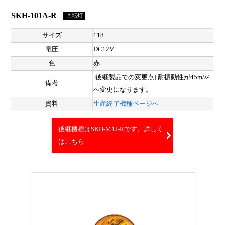
SKH-101A-R
回転灯
サイズ
118
電圧
DC12V
色
赤
[後継製品での変更点] 耐振動性が45m/s²
備考
へ変更になります。
資料
生産終了機種ページへ
後継機種はSKH-M1J-Rです。詳しく
はこちら