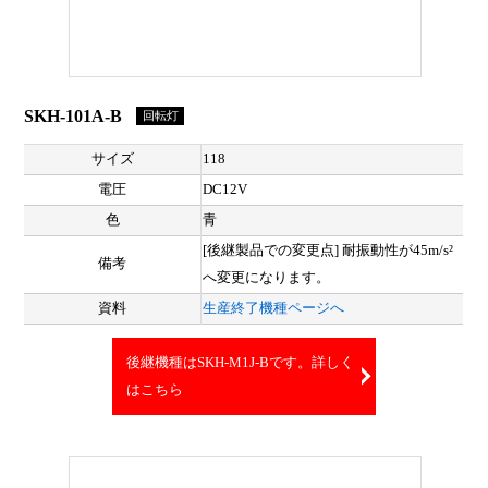
SKH-101A-B
回転灯
サイズ
118
電圧
DC12V
色
青
[後継製品での変更点] 耐振動性が45m/s²
備考
へ変更になります。
資料
生産終了機種ページへ
後継機種はSKH-M1J-Bです。詳しく
はこちら