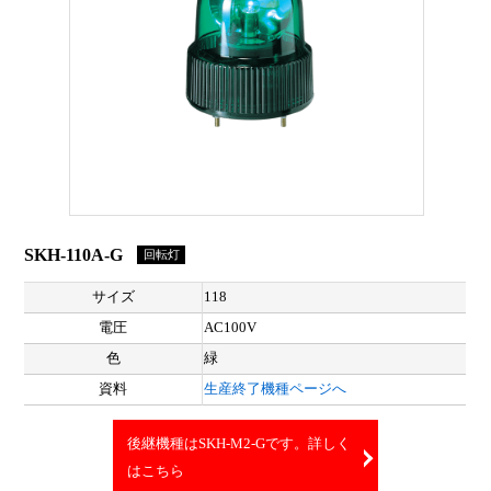
SKH-110A-G
回転灯
サイズ
118
電圧
AC100V
色
緑
資料
生産終了機種ページへ
後継機種はSKH-M2-Gです。詳しく
はこちら