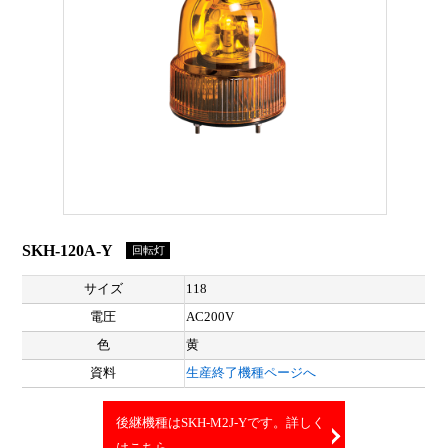
SKH-120A-Y
回転灯
サイズ
118
電圧
AC200V
色
黄
資料
生産終了機種ページへ
後継機種はSKH-M2J-Yです。詳しく