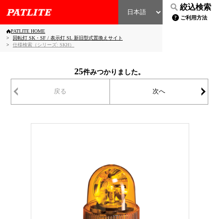
絞込検索
ご利用方法
PATLITE HOME
回転灯 SK・SF / 表示灯 SL 新旧型式置換えサイト
仕様検索（シリーズ: SKH）
25
件みつかりました。
戻る
次へ