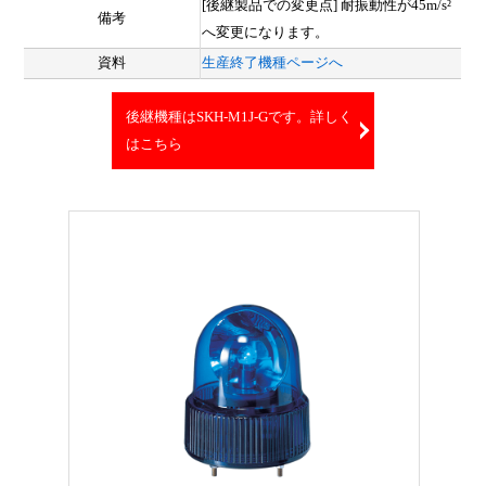
[後継製品での変更点] 耐振動性が45m/s²
備考
へ変更になります。
資料
生産終了機種ページへ
後継機種はSKH-M1J-Gです。詳しく
はこちら