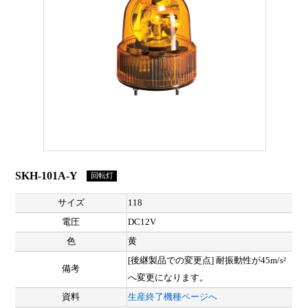
SKH-101A-Y
回転灯
サイズ
118
電圧
DC12V
色
黄
[後継製品での変更点] 耐振動性が45m/s²
備考
へ変更になります。
資料
生産終了機種ページへ