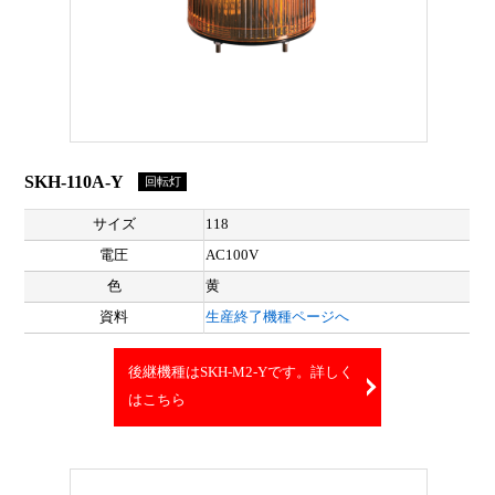
SKH-110A-Y
回転灯
サイズ
118
電圧
AC100V
色
黄
資料
生産終了機種ページへ
後継機種はSKH-M2-Yです。詳しく
はこちら