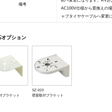
転へ変更になります。RVおよ
備考
AC100V仕様から置換えの
ャブタイヤケーブルへ変更
応オプション
8
SZ-023
付ブラケット
壁面取付ブラケット