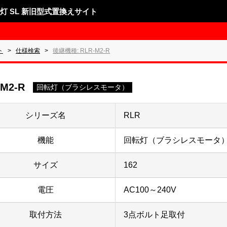
表示灯 SL 新旧型式置換えサイト
ト
仕様検索
後継機種: RLR-M2-R
-M2-R
回転灯（ブラシレスモータ）
シリーズ名
RLR
機能
回転灯（ブラシレスモータ
サイズ
162
電圧
AC100～240V
取付方法
3点ボルト足取付