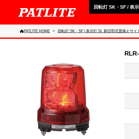
回転灯 SK・SF / 
PATLITE HOME
回転灯 SK・SF / 表示灯 SL 新旧型式置換えサイ
RLR