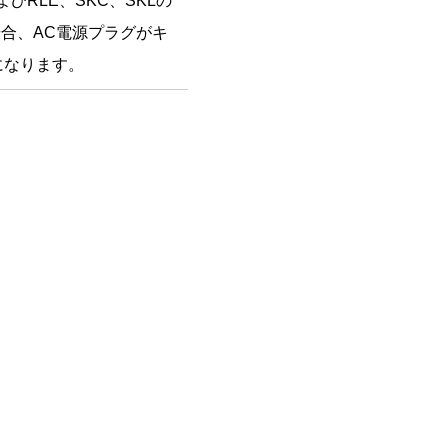
びRLE、SKC、SKLの
場合、AC電源プラグがキ
になります。