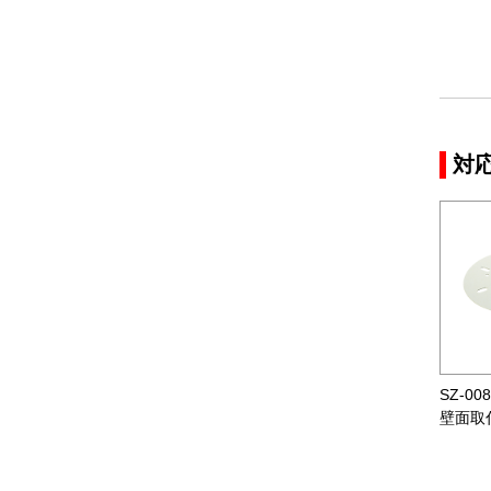
対
SZ-00
壁面取