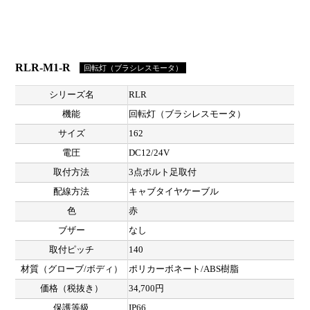
RLR-M1-R
回転灯（ブラシレスモータ）
シリーズ名
RLR
機能
回転灯（ブラシレスモータ）
サイズ
162
電圧
DC12/24V
取付方法
3点ボルト足取付
配線方法
キャブタイヤケーブル
色
赤
ブザー
なし
取付ピッチ
140
材質（グローブ/ボディ）
ポリカーボネート/ABS樹脂
価格（税抜き）
34,700円
保護等級
IP66