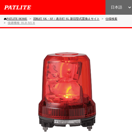
PATLITE HOME
回転灯 SK・SF / 表示灯 SL 新旧型式置換えサイト
仕様検索
後継機種: RLR-M1-R