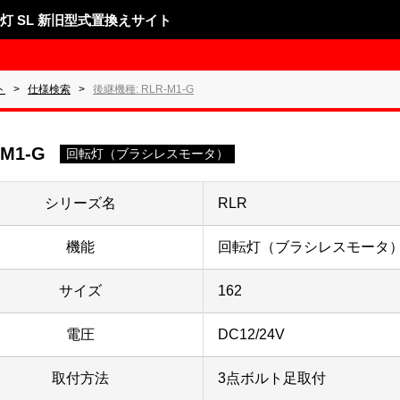
表示灯 SL 新旧型式置換えサイト
ト
仕様検索
後継機種: RLR-M1-G
-M1-G
回転灯（ブラシレスモータ）
シリーズ名
RLR
機能
回転灯（ブラシレスモータ
サイズ
162
電圧
DC12/24V
取付方法
3点ボルト足取付