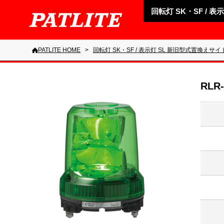
回転灯 SK・SF / 
PATLITE HOME
回転灯 SK・SF / 表示灯 SL 新旧型式置換えサイ
RLR