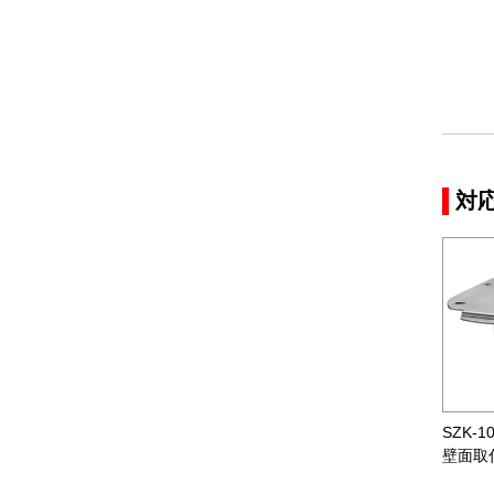
対
SZK-1
壁面取