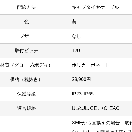
配線方法
キャブタイヤケーブル
色
黄
ブザー
なし
取付ピッチ
120
材質（グローブ/ボディ）
ポリカーボネート
価格（税抜き）
29,900円
保護等級
IP23, IP65
適合規格
UL/cUL, CE , KC, EAC
XMEから置換えの場合、取付