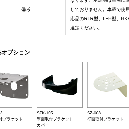
なります。本製品は車両に
備考
しておりません。車載で使
応品のRLR型、LFH型、H
選定ください。
応オプション
03
SZK-105
SZ-008
付ブラケット
壁面取付ブラケット
壁面取付ブラケット
カバー