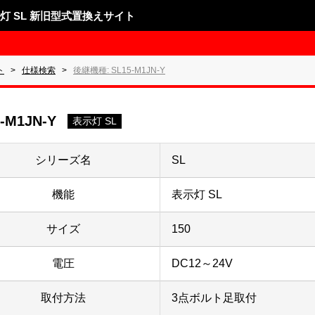
表示灯 SL 新旧型式置換えサイト
ト
仕様検索
後継機種: SL15-M1JN-Y
-M1JN-Y
表示灯 SL
シリーズ名
SL
機能
表示灯 SL
サイズ
150
電圧
DC12～24V
取付方法
3点ボルト足取付