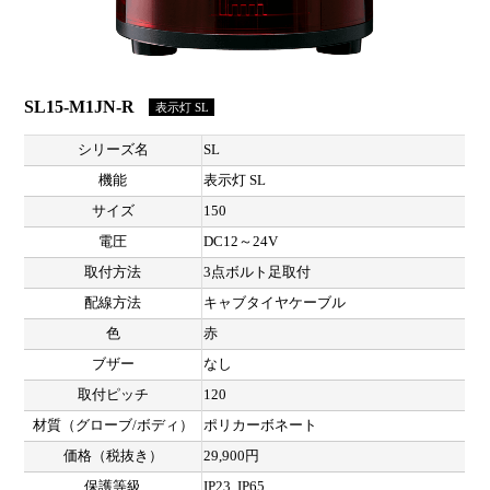
SL15-M1JN-R
表示灯 SL
シリーズ名
SL
機能
表示灯 SL
サイズ
150
電圧
DC12～24V
取付方法
3点ボルト足取付
配線方法
キャブタイヤケーブル
色
赤
ブザー
なし
取付ピッチ
120
材質（グローブ/ボディ）
ポリカーボネート
価格（税抜き）
29,900円
保護等級
IP23, IP65