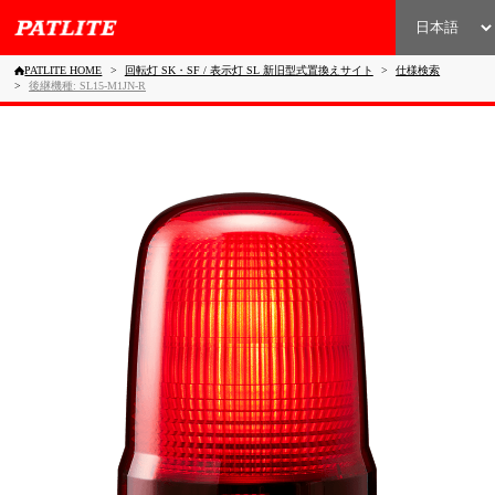
PATLITE HOME
回転灯 SK・SF / 表示灯 SL 新旧型式置換えサイト
仕様検索
後継機種: SL15-M1JN-R