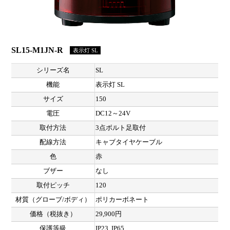
SL15-M1JN-R
表示灯 SL
シリーズ名
SL
機能
表示灯 SL
サイズ
150
電圧
DC12～24V
取付方法
3点ボルト足取付
配線方法
キャブタイヤケーブル
色
赤
ブザー
なし
取付ピッチ
120
材質（グローブ/ボディ）
ポリカーボネート
価格（税抜き）
29,900円
保護等級
IP23, IP65