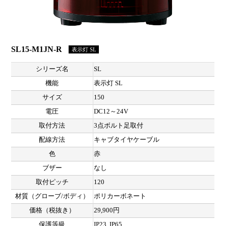
SL15-M1JN-R
表示灯 SL
シリーズ名
SL
機能
表示灯 SL
サイズ
150
電圧
DC12～24V
取付方法
3点ボルト足取付
配線方法
キャブタイヤケーブル
色
赤
ブザー
なし
取付ピッチ
120
材質（グローブ/ボディ）
ポリカーボネート
価格（税抜き）
29,900円
保護等級
IP23, IP65