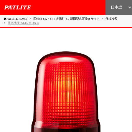
PATLITE HOME
回転灯 SK・SF / 表示灯 SL 新旧型式置換えサイト
仕様検索
後継機種: SL15-M1JN-R