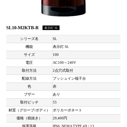
SL10-M2KTB-R
表示灯 SL
シリーズ名
SL
機能
表示灯 SL
サイズ
100
電圧
AC100～240V
取付方法
2点穴式取付
配線方法
プッシュイン端子台
色
赤
ブザー
あり
取付ピッチ
55
材質（グローブ/ボディ）
ポリカーボネート
価格（税抜き）
29,400円
保護等級
IP66, NEMA TYPE 4X / 13