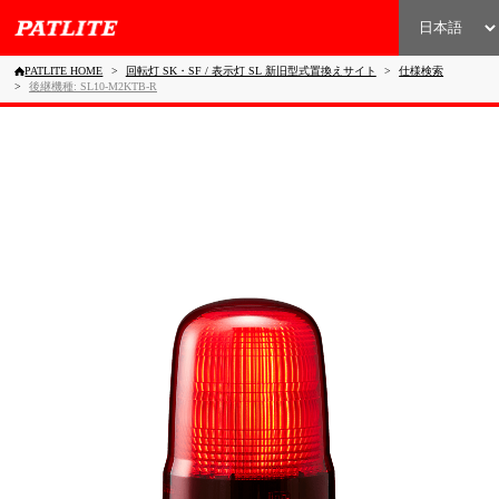
PATLITE HOME
回転灯 SK・SF / 表示灯 SL 新旧型式置換えサイト
仕様検索
後継機種: SL10-M2KTB-R