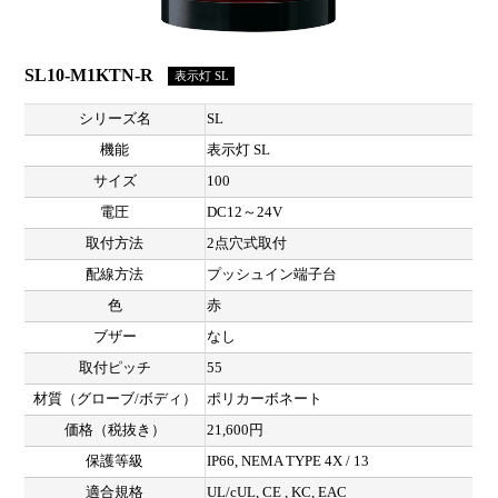
SL10-M1KTN-R
表示灯 SL
シリーズ名
SL
機能
表示灯 SL
サイズ
100
電圧
DC12～24V
取付方法
2点穴式取付
配線方法
プッシュイン端子台
色
赤
ブザー
なし
取付ピッチ
55
材質（グローブ/ボディ）
ポリカーボネート
価格（税抜き）
21,600円
保護等級
IP66, NEMA TYPE 4X / 13
適合規格
UL/cUL, CE , KC, EAC