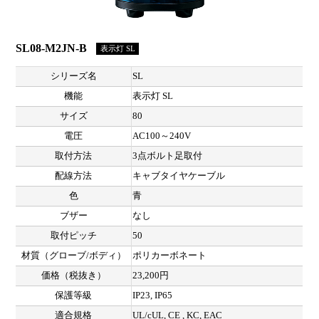
SL08-M2JN-B
表示灯 SL
シリーズ名
SL
機能
表示灯 SL
サイズ
80
電圧
AC100～240V
取付方法
3点ボルト足取付
配線方法
キャブタイヤケーブル
色
青
ブザー
なし
取付ピッチ
50
材質（グローブ/ボディ）
ポリカーボネート
価格（税抜き）
23,200円
保護等級
IP23, IP65
適合規格
UL/cUL, CE , KC, EAC