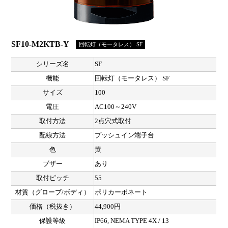
SF10-M2KTB-Y
回転灯（モータレス） SF
シリーズ名
SF
機能
回転灯（モータレス） SF
サイズ
100
電圧
AC100～240V
取付方法
2点穴式取付
配線方法
プッシュイン端子台
色
黄
ブザー
あり
取付ピッチ
55
材質（グローブ/ボディ）
ポリカーボネート
価格（税抜き）
44,900円
保護等級
IP66, NEMA TYPE 4X / 13