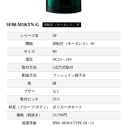
SF08-M1KTN-G
回転灯（モータレス） SF
シリーズ名
SF
機能
回転灯（モータレス） SF
サイズ
80
電圧
DC12～24V
取付方法
2点穴式取付
配線方法
プッシュイン端子台
色
緑
ブザー
なし
取付ピッチ
35.5
材質（グローブ/ボディ）
ポリカーボネート
価格（税抜き）
33,700円
保護等級
IP66, NEMA TYPE 4X / 13