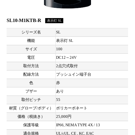
SL10-M1KTB-R
表示灯 SL
シリーズ名
SL
機能
表示灯 SL
サイズ
100
電圧
DC12～24V
取付方法
2点穴式取付
配線方法
プッシュイン端子台
色
赤
ブザー
あり
取付ピッチ
55
材質（グローブ/ボディ）
ポリカーボネート
価格（税抜き）
25,000円
保護等級
IP66, NEMA TYPE 4X / 13
適合規格
UL/cUL, CE , KC, EAC