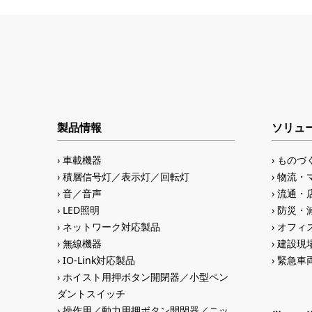
製品情報
ソリュ
車載機器
ものづ
積層信号灯／表示灯／回転灯
物流・
音／音声
流通・
LED照明
防災・
ネットワーク対応製品
オフィス
無線機器
建設現
IO-Link対応製品
緊急車
ホイスト用押ボタン開閉器／小型ペン
ダントスイッチ
操作用／動力用押ボタン開閉器／ニッ