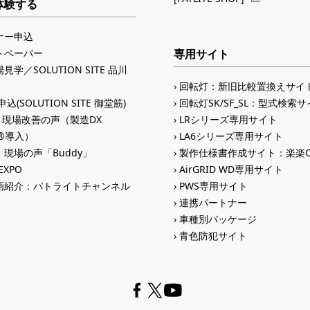
体験する
ナー申込
トペーパー
専用サイト
見学／SOLUTION SITE 品川
回転灯：新旧比較置換えサイ
込(SOLUTION SITE 御堂筋)
回転灯SK/SF_SL：型式検索
入 現場改善の声（製造DX
LRシリーズ専用サイト
ID®導入）
LA6シリーズ専用サイト
現場の声「Buddy」
製作仕様書作成サイト：楽楽C
 EXPO
AirGRID WD専用サイト
画紹介：パトライトチャンネル
PWS専用サイト
連携パートナー
車種別パッケージ
青色防犯サイト