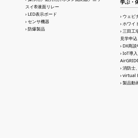
学ぶ・
スイ®液面リレー
LED表示ボード
ウェビ
センサ機器
ホワイ
防爆製品
三田工場
見学申込
DX商談申
IoT導
AirGR
消防士、
virtual
製品動