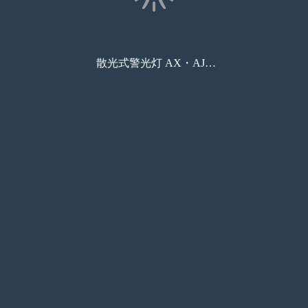
散光式警光灯 AX・AJシリーズ
コンビニ印刷
資料請求
お問い合わせ
カート
しおり
商品検索