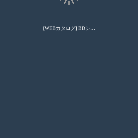
[WEBカタログ] BDシリーズ｜株式会社パトライト
コンビニ印刷
資料請求
お問い合わせ
カート
しおり
商品検索