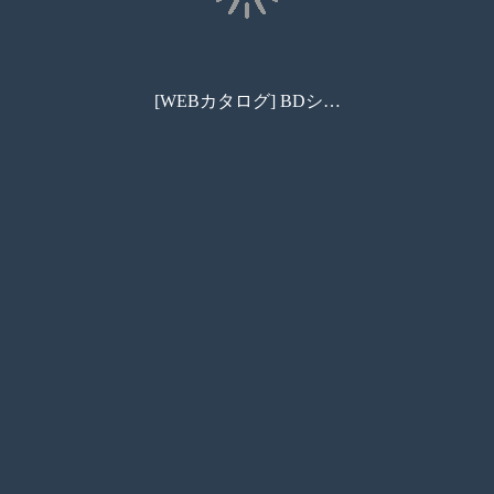
[WEBカタログ] BDシリーズ｜株式会社パトライト
コンビニ印刷
資料請求
お問い合わせ
カート
しおり
商品検索