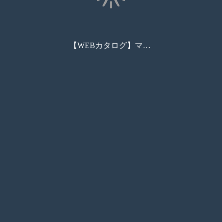
【WEBカタログ】マイクロウェーブセンサ_DS03_DS09_製品カタログ
コンビニ印刷
資料請求
お問い合わせ
カート
しおり
商品検索