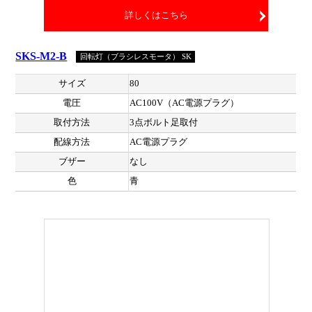
詳しくはこちら
SKS-M2-B
回転灯（ブラシレスモータ） SK
サイズ
80
電圧
AC100V（AC電源プラグ）
取付方法
3点ボルト足取付
配線方法
AC電源プラグ
ブザー
なし
色
青