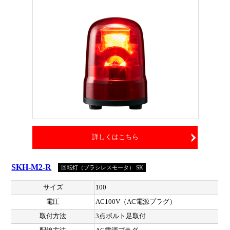
詳しくはこちら
SKH-M2-R
回転灯（ブラシレスモータ） SK
サイズ
100
電圧
AC100V（AC電源プラグ）
取付方法
3点ボルト足取付