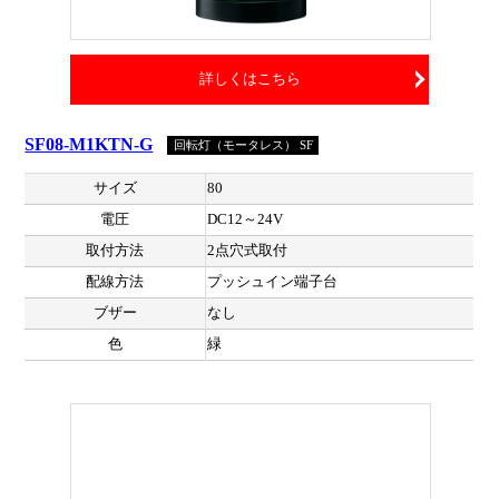
詳しくはこちら
SF08-M1KTN-G
回転灯（モータレス） SF
サイズ
80
電圧
DC12～24V
取付方法
2点穴式取付
配線方法
プッシュイン端子台
ブザー
なし
色
緑