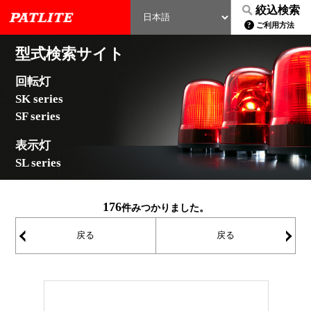
絞込検索
ご利用方法
型式検索サイト
回転灯
SK series
SF series
表示灯
SL series
176
件みつかりました。
戻る
戻る