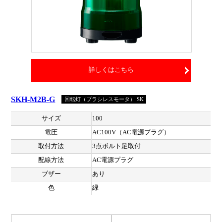
詳しくはこちら
SKH-M2B-G
回転灯（ブラシレスモータ） SK
サイズ
100
電圧
AC100V（AC電源プラグ）
取付方法
3点ボルト足取付
配線方法
AC電源プラグ
ブザー
あり
色
緑