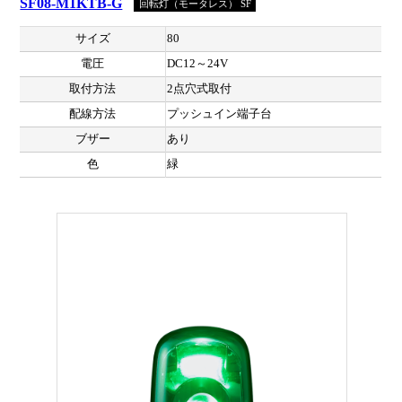
SF08-M1KTB-G
回転灯（モータレス） SF
サイズ
80
電圧
DC12～24V
取付方法
2点穴式取付
配線方法
プッシュイン端子台
ブザー
あり
色
緑