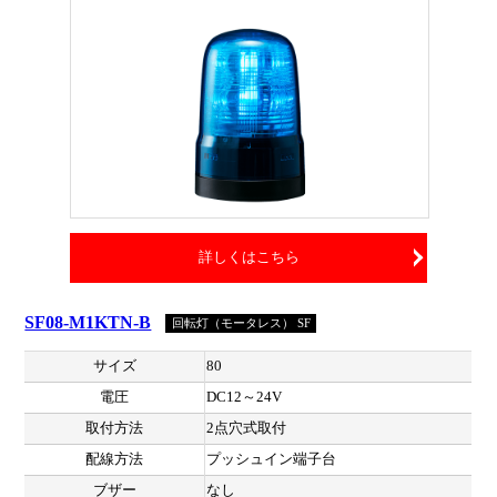
詳しくはこちら
SF08-M1KTN-B
回転灯（モータレス） SF
サイズ
80
電圧
DC12～24V
取付方法
2点穴式取付
配線方法
プッシュイン端子台
ブザー
なし