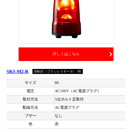
詳しくはこちら
SKS-M2-R
回転灯（ブラシレスモータ） SK
サイズ
80
電圧
AC100V（AC電源プラグ）
取付方法
3点ボルト足取付
配線方法
AC電源プラグ
ブザー
なし
色
赤