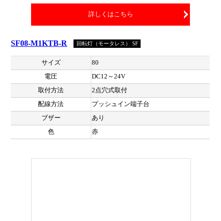
詳しくはこちら
SF08-M1KTB-R
回転灯（モータレス） SF
サイズ
80
電圧
DC12～24V
取付方法
2点穴式取付
配線方法
プッシュイン端子台
ブザー
あり
色
赤