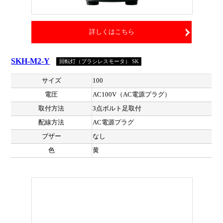
詳しくはこちら
SKH-M2-Y
回転灯（ブラシレスモータ） SK
サイズ
100
電圧
AC100V（AC電源プラグ）
取付方法
3点ボルト足取付
配線方法
AC電源プラグ
ブザー
なし
色
黄