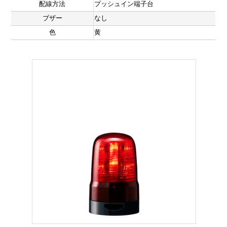
配線方法
プッシュイン端子台
ブザー
なし
色
黄