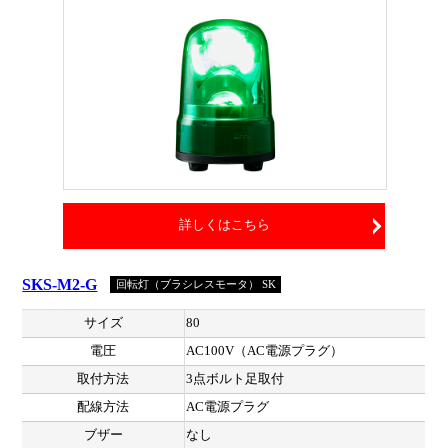
詳しくはこちら
SKS-M2-G
回転灯（ブラシレスモータ） SK
サイズ
80
電圧
AC100V（AC電源プラグ）
取付方法
3点ボルト足取付
配線方法
AC電源プラグ
ブザー
なし