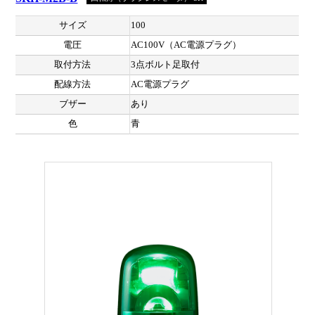
サイズ
100
電圧
AC100V（AC電源プラグ）
取付方法
3点ボルト足取付
配線方法
AC電源プラグ
ブザー
あり
色
青