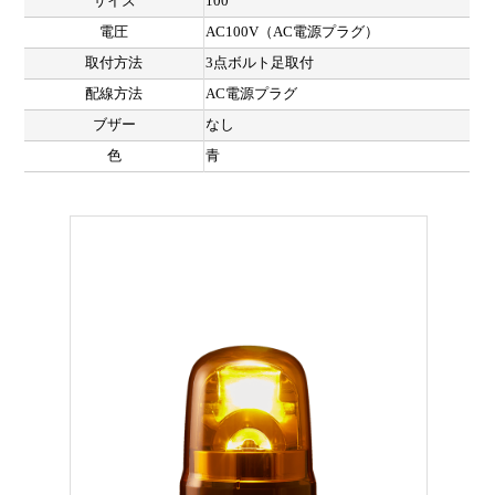
サイズ
100
電圧
AC100V（AC電源プラグ）
取付方法
3点ボルト足取付
配線方法
AC電源プラグ
ブザー
なし
色
青