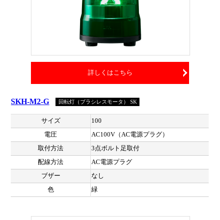
詳しくはこちら
SKH-M2-G
回転灯（ブラシレスモータ） SK
サイズ
100
電圧
AC100V（AC電源プラグ）
取付方法
3点ボルト足取付
配線方法
AC電源プラグ
ブザー
なし
色
緑