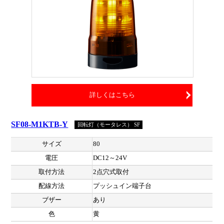
詳しくはこちら
SF08-M1KTB-Y
回転灯（モータレス） SF
サイズ
80
電圧
DC12～24V
取付方法
2点穴式取付
配線方法
プッシュイン端子台
ブザー
あり
色
黄