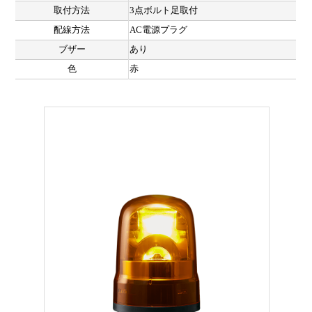
取付方法
3点ボルト足取付
配線方法
AC電源プラグ
ブザー
あり
色
赤