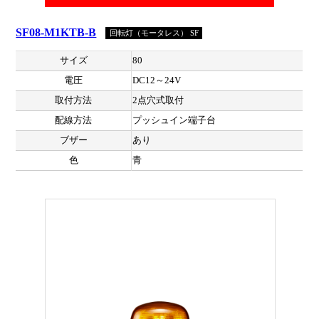
SF08-M1KTB-B
回転灯（モータレス） SF
サイズ
80
電圧
DC12～24V
取付方法
2点穴式取付
配線方法
プッシュイン端子台
ブザー
あり
色
青