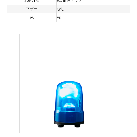
配線方法
AC電源プラグ
ブザー
なし
色
赤