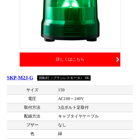
詳しくはこちら
SKP-M2J-G
回転灯（ブラシレスモータ） SK
サイズ
150
電圧
AC100～240V
取付方法
3点ボルト足取付
配線方法
キャブタイヤケーブル
ブザー
なし
色
緑