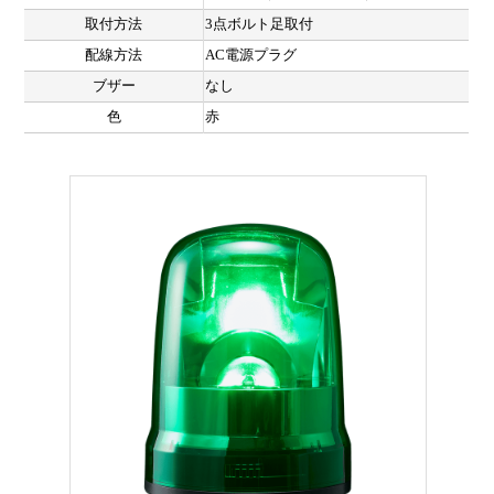
取付方法
3点ボルト足取付
配線方法
AC電源プラグ
ブザー
なし
色
赤