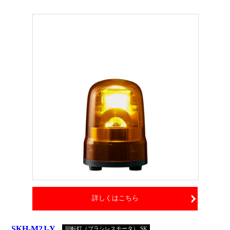
詳しくはこちら
SKH-M2J-Y
回転灯（ブラシレスモータ） SK