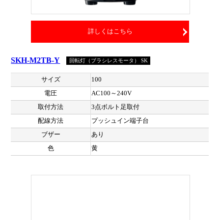
詳しくはこちら
SKH-M2TB-Y
回転灯（ブラシレスモータ） SK
サイズ
100
電圧
AC100～240V
取付方法
3点ボルト足取付
配線方法
プッシュイン端子台
ブザー
あり
色
黄