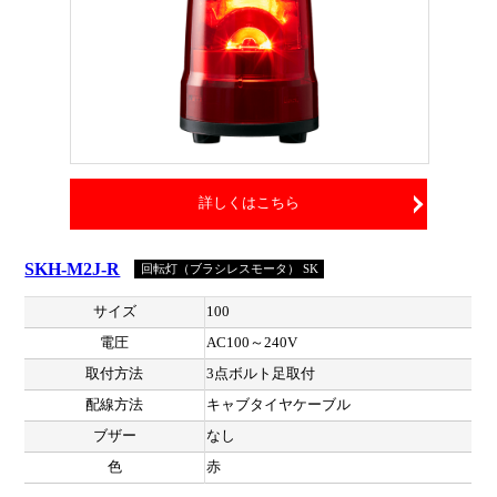
詳しくはこちら
SKH-M2J-R
回転灯（ブラシレスモータ） SK
サイズ
100
電圧
AC100～240V
取付方法
3点ボルト足取付
配線方法
キャブタイヤケーブル
ブザー
なし
色
赤