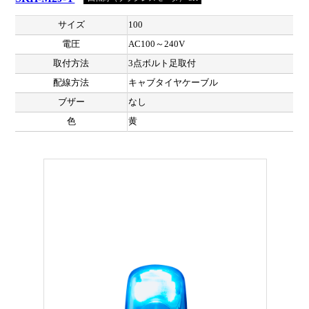
サイズ
100
電圧
AC100～240V
取付方法
3点ボルト足取付
配線方法
キャブタイヤケーブル
ブザー
なし
色
黄