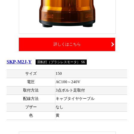
詳しくはこちら
SKP-M2J-Y
回転灯（ブラシレスモータ） SK
サイズ
150
電圧
AC100～240V
取付方法
3点ボルト足取付
配線方法
キャブタイヤケーブル
ブザー
なし
色
黄