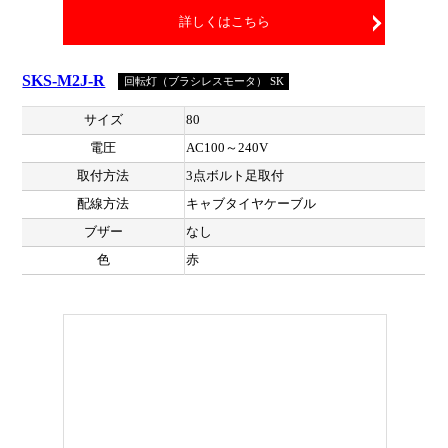
詳しくはこちら
SKS-M2J-R
回転灯（ブラシレスモータ） SK
サイズ
80
電圧
AC100～240V
取付方法
3点ボルト足取付
配線方法
キャブタイヤケーブル
ブザー
なし
色
赤