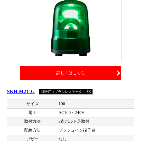
詳しくはこちら
SKH-M2T-G
回転灯（ブラシレスモータ） SK
サイズ
100
電圧
AC100～240V
取付方法
3点ボルト足取付
配線方法
プッシュイン端子台
ブザー
なし