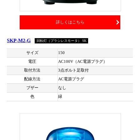
詳しくはこちら
SKP-M2-G
回転灯（ブラシレスモータ） SK
サイズ
150
電圧
AC100V（AC電源プラグ）
取付方法
3点ボルト足取付
配線方法
AC電源プラグ
ブザー
なし
色
緑