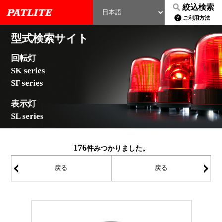
絞込検索
ご利用方法
型式検索サイト
回転灯
SK series
SF series
表示灯
SL series
176
件みつかりました。
戻る
戻る