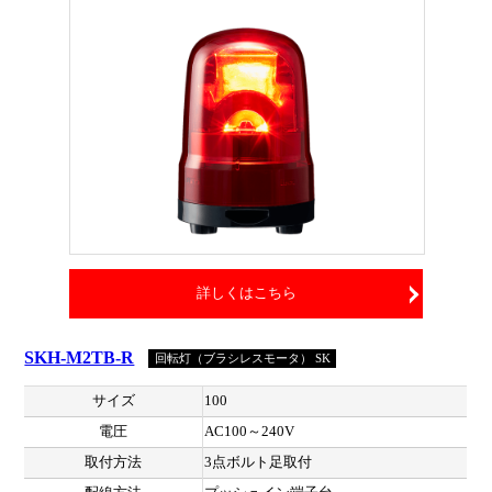
詳しくはこちら
SKH-M2TB-R
回転灯（ブラシレスモータ） SK
サイズ
100
電圧
AC100～240V
取付方法
3点ボルト足取付