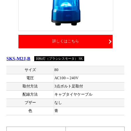
詳しくはこちら
SKS-M2J-B
回転灯（ブラシレスモータ） SK
サイズ
80
電圧
AC100～240V
取付方法
3点ボルト足取付
配線方法
キャブタイヤケーブル
ブザー
なし
色
青