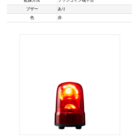
配線方法
プッシュイン端子台
ブザー
あり
色
赤