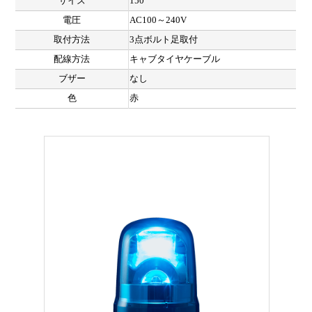
サイズ
150
電圧
AC100～240V
取付方法
3点ボルト足取付
配線方法
キャブタイヤケーブル
ブザー
なし
色
赤