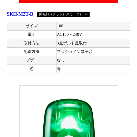
SKH-M2T-B
回転灯（ブラシレスモータ） SK
サイズ
100
電圧
AC100～240V
取付方法
3点ボルト足取付
配線方法
プッシュイン端子台
ブザー
なし
色
青