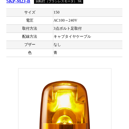
SKP-M2J-B
回転灯（ブラシレスモータ） SK
サイズ
150
電圧
AC100～240V
取付方法
3点ボルト足取付
配線方法
キャブタイヤケーブル
ブザー
なし
色
青