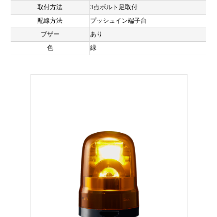
取付方法
3点ボルト足取付
配線方法
プッシュイン端子台
ブザー
あり
色
緑