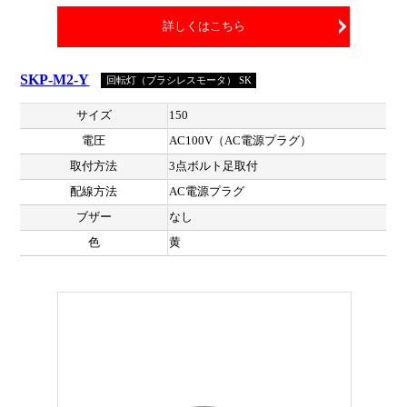
詳しくはこちら
SKP-M2-Y
回転灯（ブラシレスモータ） SK
サイズ
150
電圧
AC100V（AC電源プラグ）
取付方法
3点ボルト足取付
配線方法
AC電源プラグ
ブザー
なし
色
黄