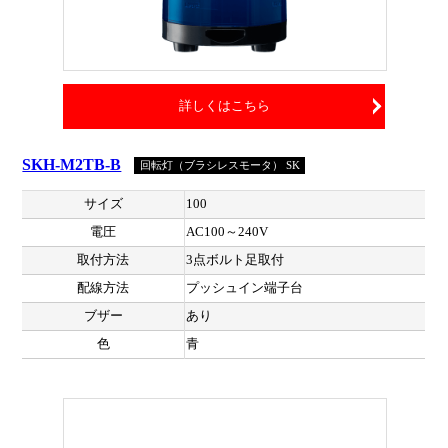
詳しくはこちら
SKH-M2TB-B
回転灯（ブラシレスモータ） SK
サイズ
100
電圧
AC100～240V
取付方法
3点ボルト足取付
配線方法
プッシュイン端子台
ブザー
あり
色
青