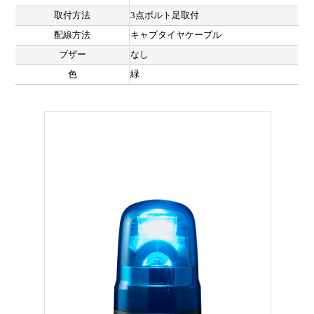
取付方法
3点ボルト足取付
配線方法
キャブタイヤケーブル
ブザー
なし
色
緑