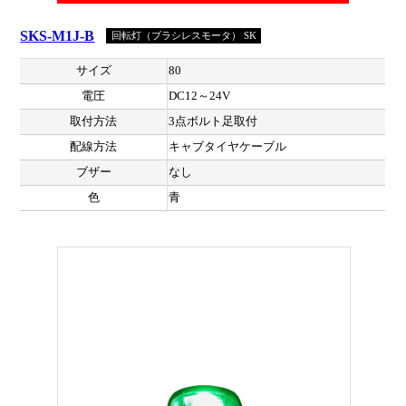
SKS-M1J-B
回転灯（ブラシレスモータ） SK
サイズ
80
電圧
DC12～24V
取付方法
3点ボルト足取付
配線方法
キャブタイヤケーブル
ブザー
なし
色
青