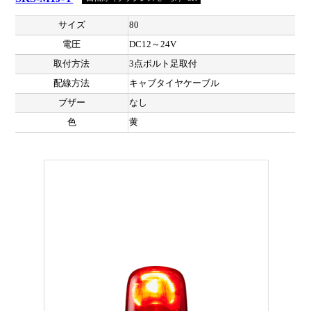
サイズ
80
電圧
DC12～24V
取付方法
3点ボルト足取付
配線方法
キャブタイヤケーブル
ブザー
なし
色
黄