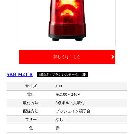
詳しくはこちら
SKH-M2T-R
回転灯（ブラシレスモータ） SK
サイズ
100
電圧
AC100～240V
取付方法
3点ボルト足取付
配線方法
プッシュイン端子台
ブザー
なし
色
赤