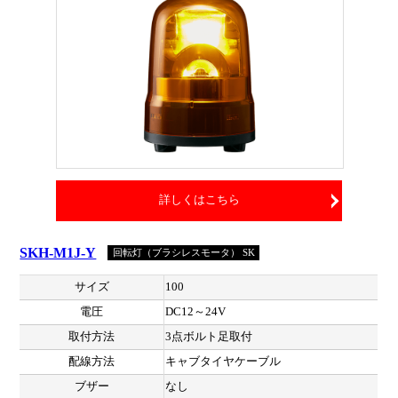
詳しくはこちら
SKH-M1J-Y
回転灯（ブラシレスモータ） SK
サイズ
100
電圧
DC12～24V
取付方法
3点ボルト足取付
配線方法
キャブタイヤケーブル
ブザー
なし