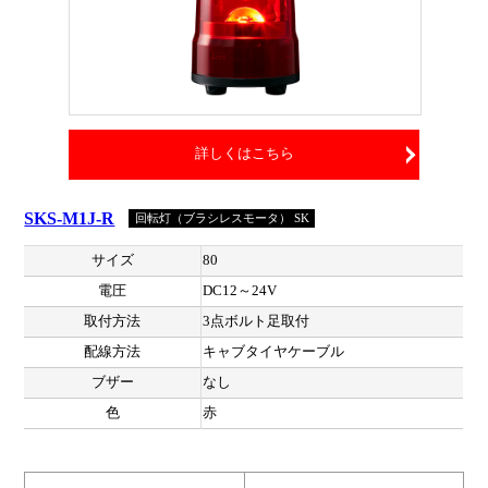
詳しくはこちら
SKS-M1J-R
回転灯（ブラシレスモータ） SK
サイズ
80
電圧
DC12～24V
取付方法
3点ボルト足取付
配線方法
キャブタイヤケーブル
ブザー
なし
色
赤