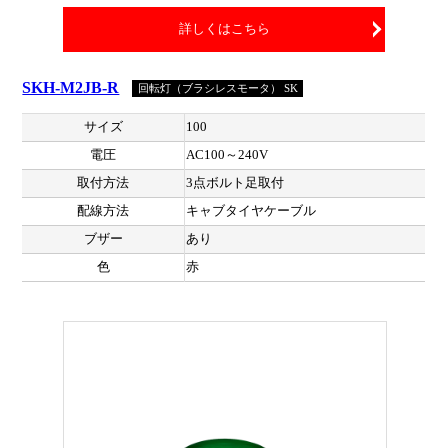
詳しくはこちら
SKH-M2JB-R
回転灯（ブラシレスモータ） SK
サイズ
100
電圧
AC100～240V
取付方法
3点ボルト足取付
配線方法
キャブタイヤケーブル
ブザー
あり
色
赤