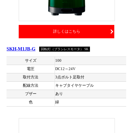
詳しくはこちら
SKH-M1JB-G
回転灯（ブラシレスモータ） SK
サイズ
100
電圧
DC12～24V
取付方法
3点ボルト足取付
配線方法
キャブタイヤケーブル
ブザー
あり
色
緑