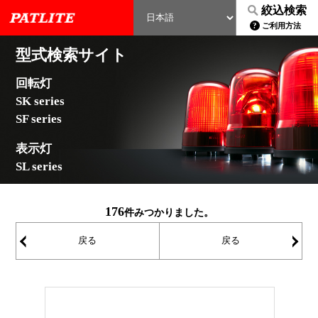
絞込検索
ご利用方法
型式検索サイト
回転灯
SK series
SF series
表示灯
SL series
176
件みつかりました。
戻る
戻る