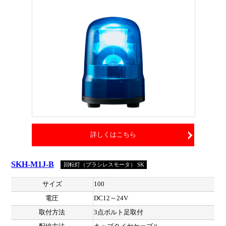
詳しくはこちら
SKH-M1J-B
回転灯（ブラシレスモータ） SK
サイズ
100
電圧
DC12～24V
取付方法
3点ボルト足取付