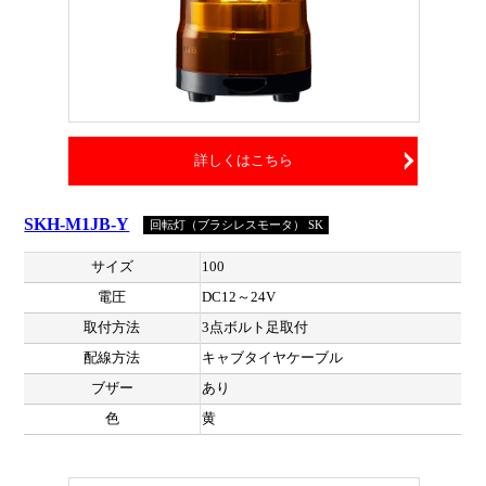
詳しくはこちら
SKH-M1JB-Y
回転灯（ブラシレスモータ） SK
サイズ
100
電圧
DC12～24V
取付方法
3点ボルト足取付
配線方法
キャブタイヤケーブル
ブザー
あり
色
黄