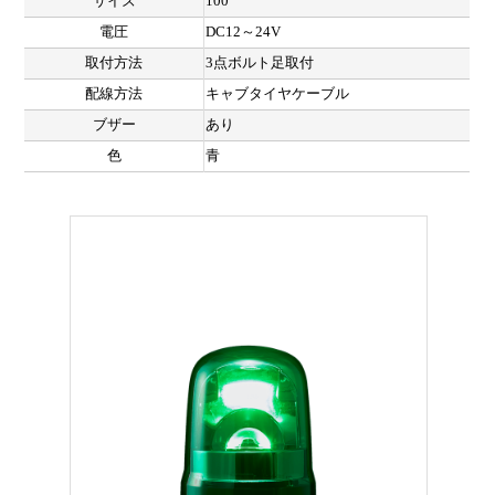
サイズ
100
電圧
DC12～24V
取付方法
3点ボルト足取付
配線方法
キャブタイヤケーブル
ブザー
あり
色
青