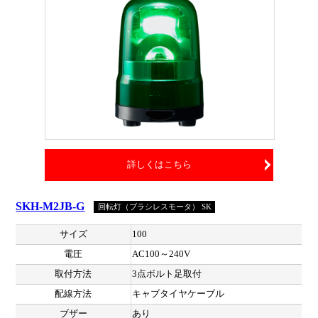
詳しくはこちら
SKH-M2JB-G
回転灯（ブラシレスモータ） SK
サイズ
100
電圧
AC100～240V
取付方法
3点ボルト足取付
配線方法
キャブタイヤケーブル
ブザー
あり