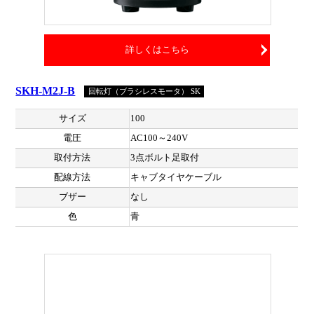
詳しくはこちら
SKH-M2J-B
回転灯（ブラシレスモータ） SK
サイズ
100
電圧
AC100～240V
取付方法
3点ボルト足取付
配線方法
キャブタイヤケーブル
ブザー
なし
色
青