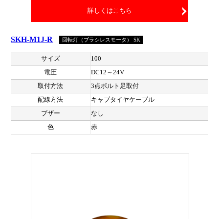
詳しくはこちら
SKH-M1J-R
回転灯（ブラシレスモータ） SK
サイズ
100
電圧
DC12～24V
取付方法
3点ボルト足取付
配線方法
キャブタイヤケーブル
ブザー
なし
色
赤