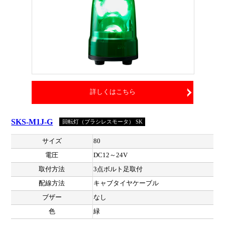
詳しくはこちら
SKS-M1J-G
回転灯（ブラシレスモータ） SK
サイズ
80
電圧
DC12～24V
取付方法
3点ボルト足取付
配線方法
キャブタイヤケーブル
ブザー
なし
色
緑