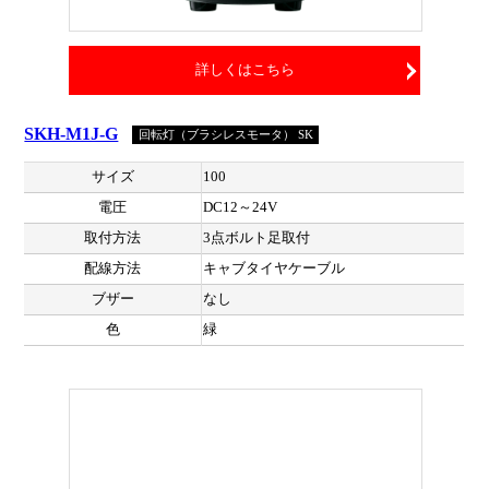
詳しくはこちら
SKH-M1J-G
回転灯（ブラシレスモータ） SK
サイズ
100
電圧
DC12～24V
取付方法
3点ボルト足取付
配線方法
キャブタイヤケーブル
ブザー
なし
色
緑