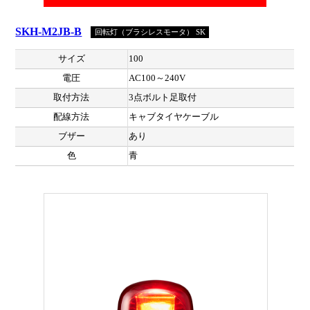
SKH-M2JB-B
回転灯（ブラシレスモータ） SK
サイズ
100
電圧
AC100～240V
取付方法
3点ボルト足取付
配線方法
キャブタイヤケーブル
ブザー
あり
色
青