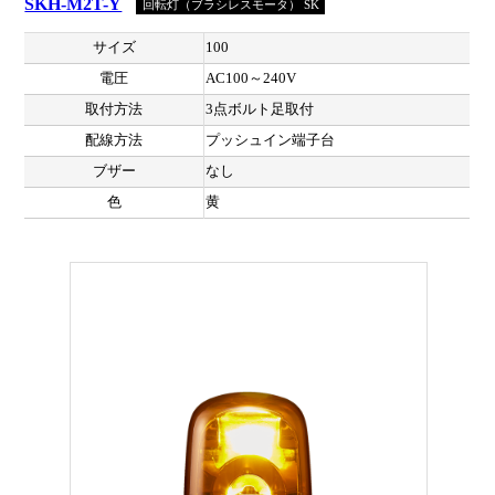
SKH-M2T-Y
回転灯（ブラシレスモータ） SK
サイズ
100
電圧
AC100～240V
取付方法
3点ボルト足取付
配線方法
プッシュイン端子台
ブザー
なし
色
黄