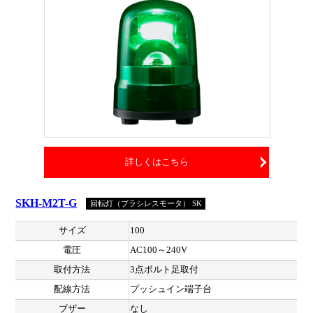
詳しくはこちら
SKH-M2T-G
回転灯（ブラシレスモータ） SK
サイズ
100
電圧
AC100～240V
取付方法
3点ボルト足取付
配線方法
プッシュイン端子台
ブザー
なし