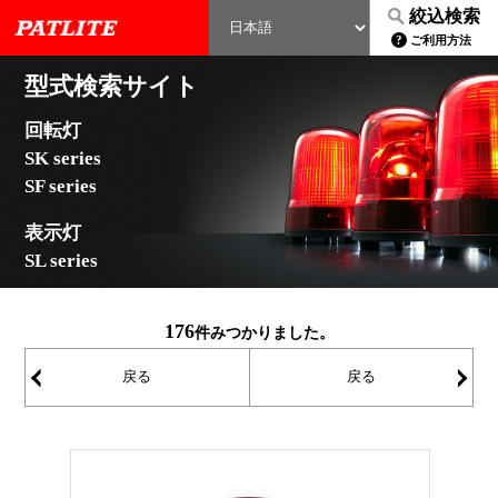
絞込検索
ご利用方法
型式検索サイト
回転灯
SK series
SF series
表示灯
SL series
176
件みつかりました。
戻る
戻る