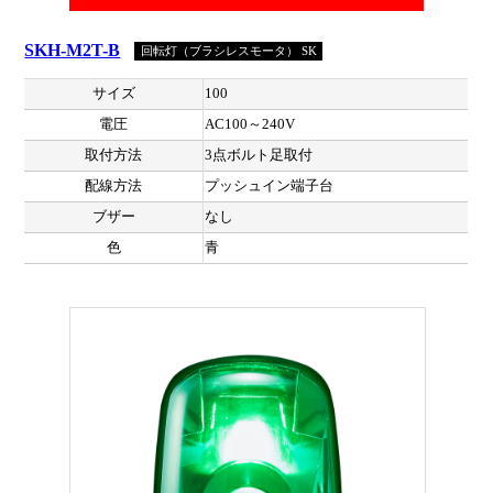
SKH-M2T-B
回転灯（ブラシレスモータ） SK
サイズ
100
電圧
AC100～240V
取付方法
3点ボルト足取付
配線方法
プッシュイン端子台
ブザー
なし
色
青