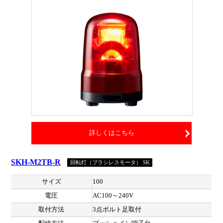
詳しくはこちら
SKH-M2TB-R
回転灯（ブラシレスモータ） SK
サイズ
100
電圧
AC100～240V
取付方法
3点ボルト足取付