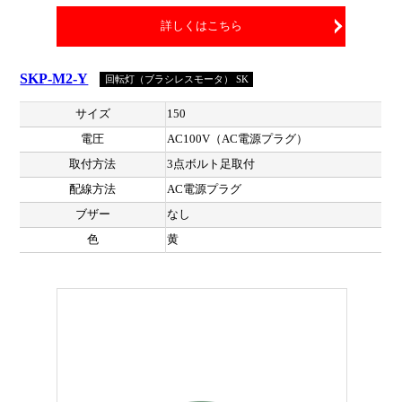
詳しくはこちら
SKP-M2-Y
回転灯（ブラシレスモータ） SK
サイズ
150
電圧
AC100V（AC電源プラグ）
取付方法
3点ボルト足取付
配線方法
AC電源プラグ
ブザー
なし
色
黄