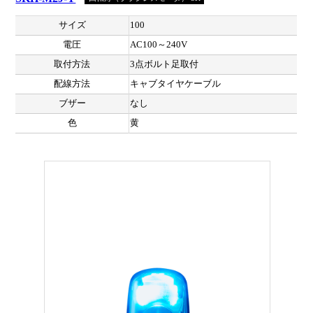
サイズ
100
電圧
AC100～240V
取付方法
3点ボルト足取付
配線方法
キャブタイヤケーブル
ブザー
なし
色
黄