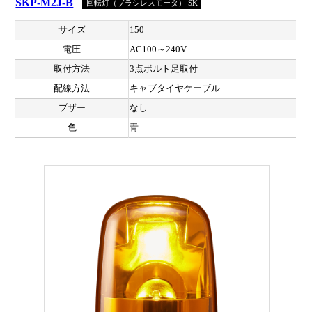
SKP-M2J-B
回転灯（ブラシレスモータ） SK
サイズ
150
電圧
AC100～240V
取付方法
3点ボルト足取付
配線方法
キャブタイヤケーブル
ブザー
なし
色
青