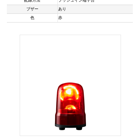
配線方法
プッシュイン端子台
ブザー
あり
色
赤