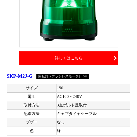
詳しくはこちら
SKP-M2J-G
回転灯（ブラシレスモータ） SK
サイズ
150
電圧
AC100～240V
取付方法
3点ボルト足取付
配線方法
キャブタイヤケーブル
ブザー
なし
色
緑