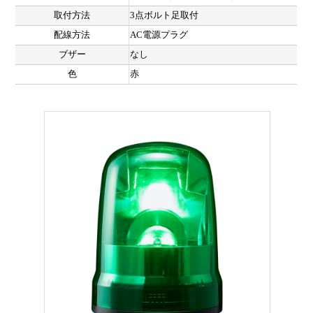
取付方法
3点ボルト足取付
配線方法
AC電源プラグ
ブザー
なし
色
赤