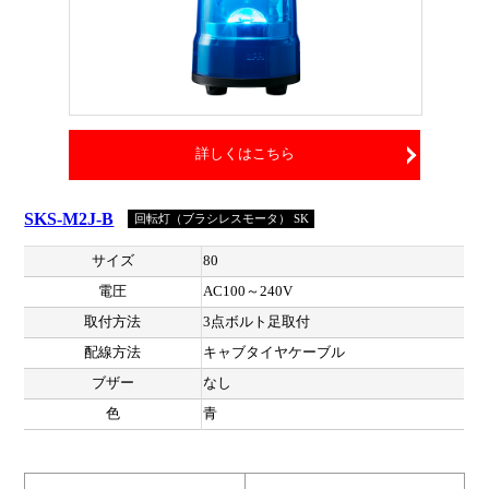
詳しくはこちら
SKS-M2J-B
回転灯（ブラシレスモータ） SK
サイズ
80
電圧
AC100～240V
取付方法
3点ボルト足取付
配線方法
キャブタイヤケーブル
ブザー
なし
色
青