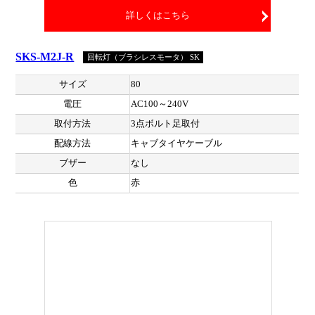
詳しくはこちら
SKS-M2J-R
回転灯（ブラシレスモータ） SK
サイズ
80
電圧
AC100～240V
取付方法
3点ボルト足取付
配線方法
キャブタイヤケーブル
ブザー
なし
色
赤