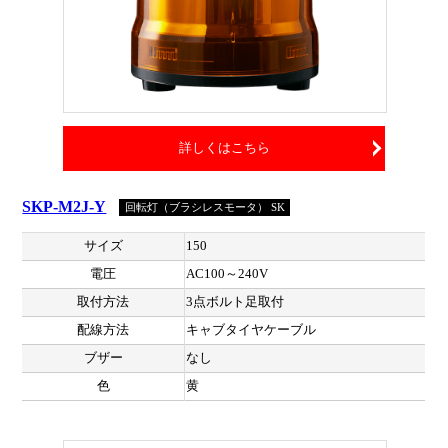
詳しくはこちら
SKP-M2J-Y
回転灯（ブラシレスモータ） SK
サイズ
150
電圧
AC100～240V
取付方法
3点ボルト足取付
配線方法
キャブタイヤケーブル
ブザー
なし
色
黄