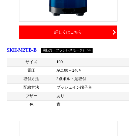
詳しくはこちら
SKH-M2TB-B
回転灯（ブラシレスモータ） SK
サイズ
100
電圧
AC100～240V
取付方法
3点ボルト足取付
配線方法
プッシュイン端子台
ブザー
あり
色
青