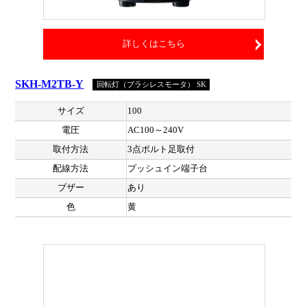
詳しくはこちら
SKH-M2TB-Y
回転灯（ブラシレスモータ） SK
サイズ
100
電圧
AC100～240V
取付方法
3点ボルト足取付
配線方法
プッシュイン端子台
ブザー
あり
色
黄