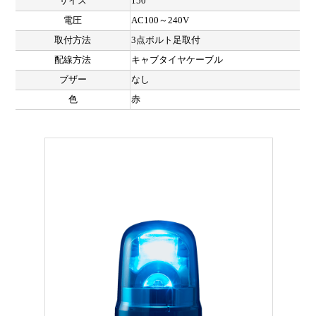
サイズ
150
電圧
AC100～240V
取付方法
3点ボルト足取付
配線方法
キャブタイヤケーブル
ブザー
なし
色
赤