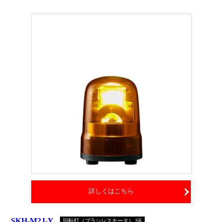
詳しくはこちら
SKH-M2J-Y
回転灯（ブラシレスモータ） SK