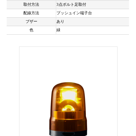
取付方法
3点ボルト足取付
配線方法
プッシュイン端子台
ブザー
あり
色
緑