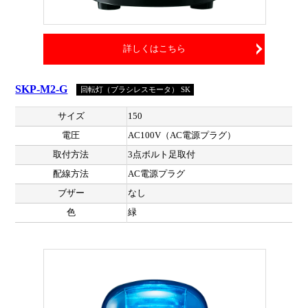
詳しくはこちら
SKP-M2-G
回転灯（ブラシレスモータ） SK
サイズ
150
電圧
AC100V（AC電源プラグ）
取付方法
3点ボルト足取付
配線方法
AC電源プラグ
ブザー
なし
色
緑