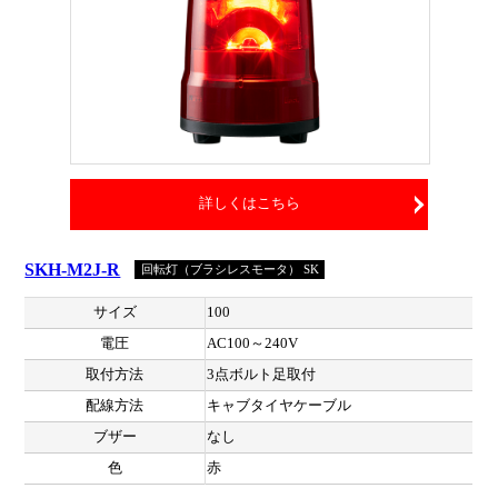
詳しくはこちら
SKH-M2J-R
回転灯（ブラシレスモータ） SK
サイズ
100
電圧
AC100～240V
取付方法
3点ボルト足取付
配線方法
キャブタイヤケーブル
ブザー
なし
色
赤