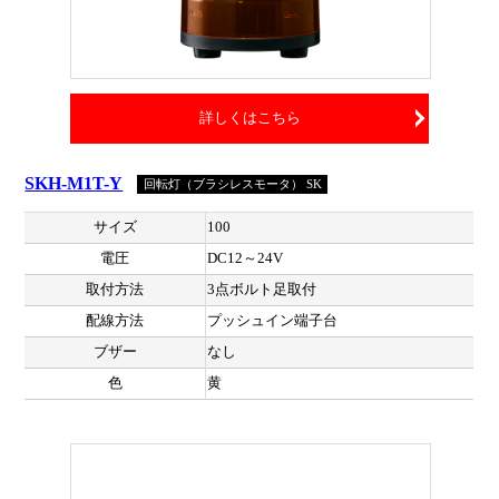
詳しくはこちら
SKH-M1T-Y
回転灯（ブラシレスモータ） SK
サイズ
100
電圧
DC12～24V
取付方法
3点ボルト足取付
配線方法
プッシュイン端子台
ブザー
なし
色
黄