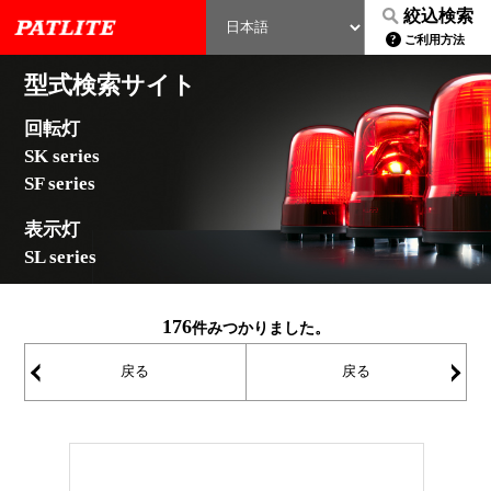
絞込検索
ご利用方法
型式検索サイト
回転灯
SK series
SF series
表示灯
SL series
176
件みつかりました。
戻る
戻る