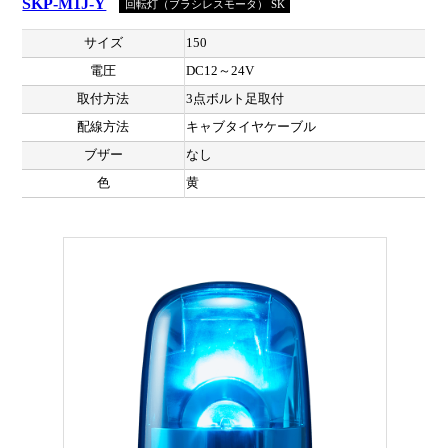
SKP-M1J-Y
回転灯（ブラシレスモータ） SK
サイズ
150
電圧
DC12～24V
取付方法
3点ボルト足取付
配線方法
キャブタイヤケーブル
ブザー
なし
色
黄