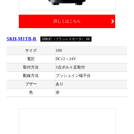
詳しくはこちら
SKH-M1TB-R
回転灯（ブラシレスモータ） SK
サイズ
100
電圧
DC12～24V
取付方法
3点ボルト足取付
配線方法
プッシュイン端子台
ブザー
あり
色
赤