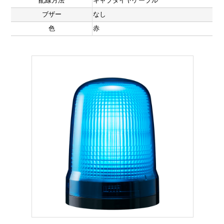
配線方法
キャブタイヤケーブル
ブザー
なし
色
赤