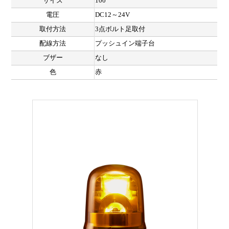
サイズ
100
電圧
DC12～24V
取付方法
3点ボルト足取付
配線方法
プッシュイン端子台
ブザー
なし
色
赤