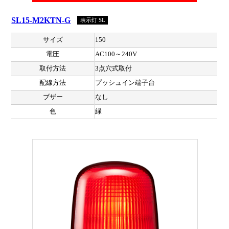
SL15-M2KTN-G
表示灯 SL
サイズ
150
電圧
AC100～240V
取付方法
3点穴式取付
配線方法
プッシュイン端子台
ブザー
なし
色
緑