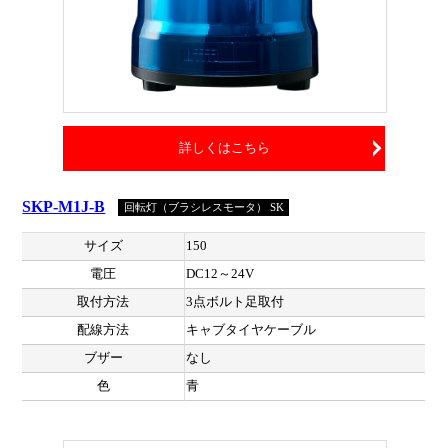
詳しくはこちら
SKP-M1J-B
回転灯（ブラシレスモータ） SK
サイズ
150
電圧
DC12～24V
取付方法
3点ボルト足取付
配線方法
キャブタイヤケーブル
ブザー
なし
色
青