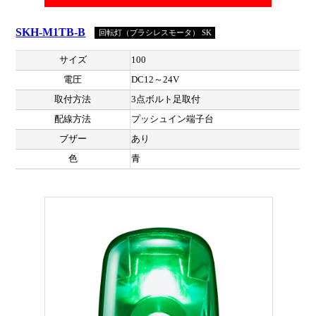
SKH-M1TB-B
回転灯（ブラシレスモータ） SK
サイズ
100
電圧
DC12～24V
取付方法
3点ボルト足取付
配線方法
プッシュイン端子台
ブザー
あり
色
青