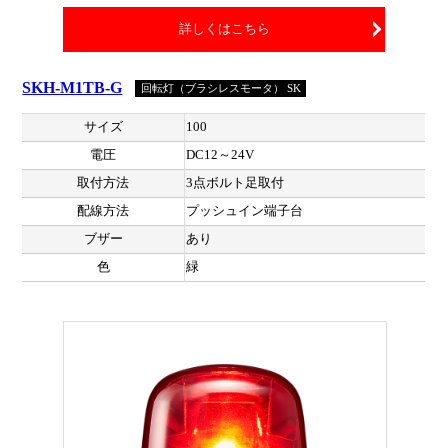
詳しくはこちら
SKH-M1TB-G
回転灯（ブラシレスモータ） SK
サイズ
100
電圧
DC12～24V
取付方法
3点ボルト足取付
配線方法
プッシュイン端子台
ブザー
あり
色
緑