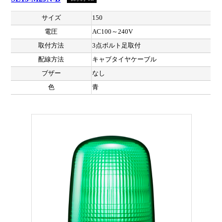
サイズ
150
電圧
AC100～240V
取付方法
3点ボルト足取付
配線方法
キャブタイヤケーブル
ブザー
なし
色
青