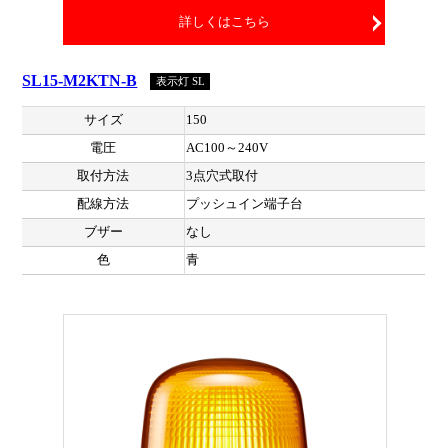
詳しくはこちら
SL15-M2KTN-B
表示灯 SL
サイズ
150
電圧
AC100～240V
取付方法
3点穴式取付
配線方法
プッシュイン端子台
ブザー
なし
色
青