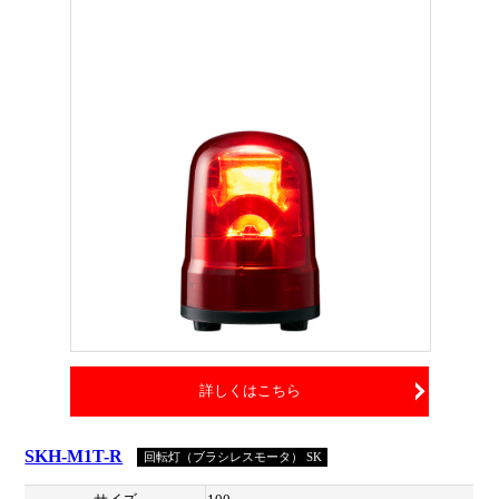
詳しくはこちら
SKH-M1T-R
回転灯（ブラシレスモータ） SK