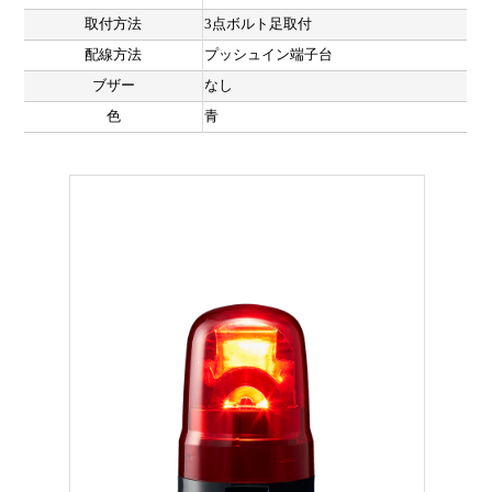
取付方法
3点ボルト足取付
配線方法
プッシュイン端子台
ブザー
なし
色
青