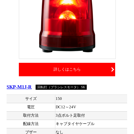
詳しくはこちら
SKP-M1J-R
回転灯（ブラシレスモータ） SK
サイズ
150
電圧
DC12～24V
取付方法
3点ボルト足取付
配線方法
キャブタイヤケーブル
ブザー
なし