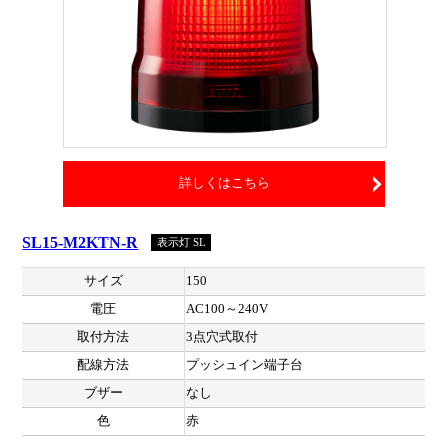
詳しくはこちら
SL15-M2KTN-R
表示灯 SL
サイズ
150
電圧
AC100～240V
取付方法
3点穴式取付
配線方法
プッシュイン端子台
ブザー
なし
色
赤