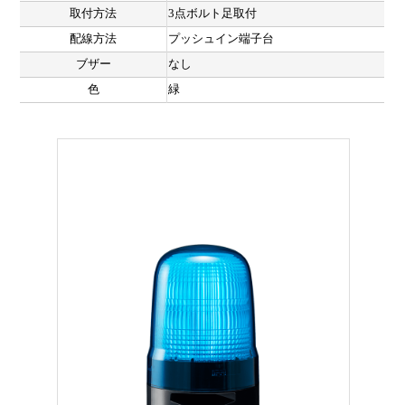
取付方法
3点ボルト足取付
配線方法
プッシュイン端子台
ブザー
なし
色
緑