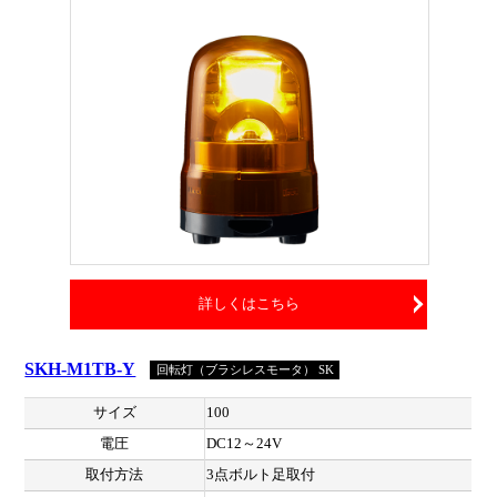
詳しくはこちら
SKH-M1TB-Y
回転灯（ブラシレスモータ） SK
サイズ
100
電圧
DC12～24V
取付方法
3点ボルト足取付