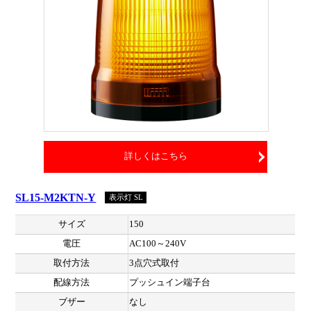
詳しくはこちら
SL15-M2KTN-Y
表示灯 SL
サイズ
150
電圧
AC100～240V
取付方法
3点穴式取付
配線方法
プッシュイン端子台
ブザー
なし