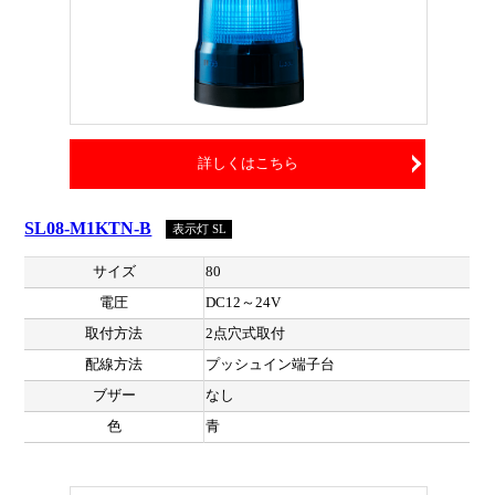
詳しくはこちら
SL08-M1KTN-B
表示灯 SL
サイズ
80
電圧
DC12～24V
取付方法
2点穴式取付
配線方法
プッシュイン端子台
ブザー
なし
色
青