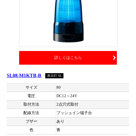
詳しくはこちら
SL08-M1KTB-B
表示灯 SL
サイズ
80
電圧
DC12～24V
取付方法
2点穴式取付
配線方法
プッシュイン端子台
ブザー
あり
色
青