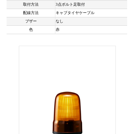
取付方法
3点ボルト足取付
配線方法
キャブタイヤケーブル
ブザー
なし
色
赤