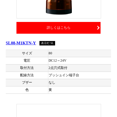
詳しくはこちら
SL08-M1KTN-Y
表示灯 SL
サイズ
80
電圧
DC12～24V
取付方法
2点穴式取付
配線方法
プッシュイン端子台
ブザー
なし
色
黄