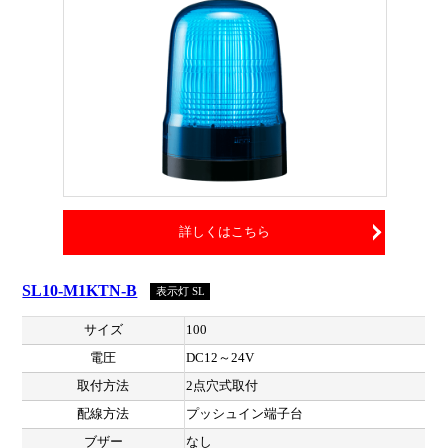
詳しくはこちら
SL10-M1KTN-B
表示灯 SL
サイズ
100
電圧
DC12～24V
取付方法
2点穴式取付
配線方法
プッシュイン端子台
ブザー
なし