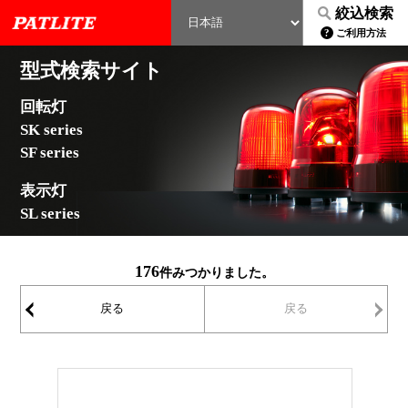
絞込検索
ご利用方法
型式検索サイト
回転灯
SK series
SF series
表示灯
SL series
176
件みつかりました。
戻る
戻る