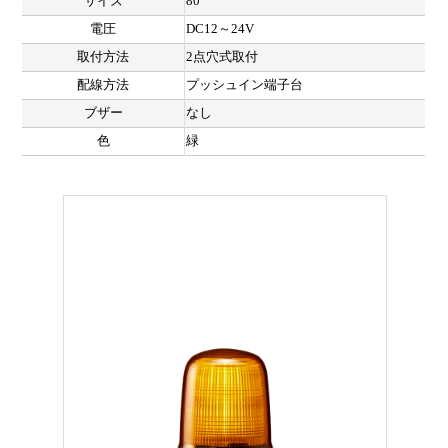
サイズ
80
電圧
DC12～24V
取付方法
2点穴式取付
配線方法
プッシュイン端子台
ブザー
なし
色
緑