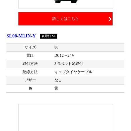
詳しくはこちら
SL08-M1JN-Y
表示灯 SL
サイズ
80
電圧
DC12～24V
取付方法
3点ボルト足取付
配線方法
キャブタイヤケーブル
ブザー
なし
色
黄