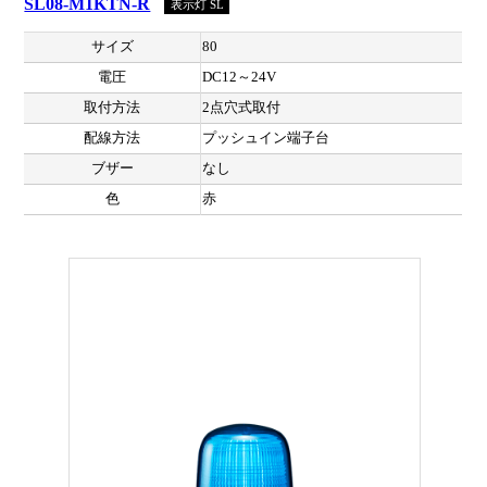
SL08-M1KTN-R
表示灯 SL
サイズ
80
電圧
DC12～24V
取付方法
2点穴式取付
配線方法
プッシュイン端子台
ブザー
なし
色
赤