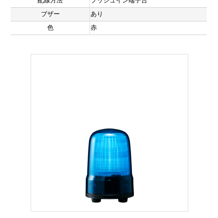
配線方法
プッシュイン端子台
ブザー
あり
色
赤