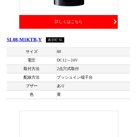
詳しくはこちら
SL08-M1KTB-Y
表示灯 SL
サイズ
80
電圧
DC12～24V
取付方法
2点穴式取付
配線方法
プッシュイン端子台
ブザー
あり
色
黄