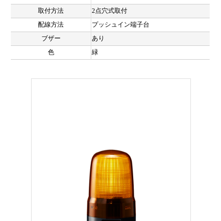
取付方法
2点穴式取付
配線方法
プッシュイン端子台
ブザー
あり
色
緑