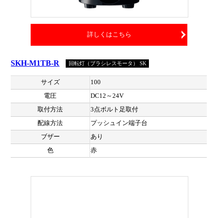
詳しくはこちら
SKH-M1TB-R
回転灯（ブラシレスモータ） SK
サイズ
100
電圧
DC12～24V
取付方法
3点ボルト足取付
配線方法
プッシュイン端子台
ブザー
あり
色
赤