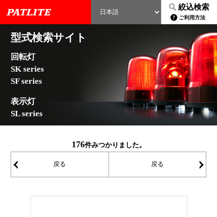
絞込検索
ご利用方法
型式検索サイト
回転灯
SK series
SF series
表示灯
SL series
176
件みつかりました。
戻る
戻る