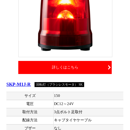
詳しくはこちら
SKP-M1J-R
回転灯（ブラシレスモータ） SK
サイズ
150
電圧
DC12～24V
取付方法
3点ボルト足取付
配線方法
キャブタイヤケーブル
ブザー
なし