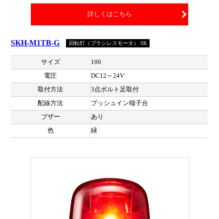
詳しくはこちら
SKH-M1TB-G
回転灯（ブラシレスモータ） SK
サイズ
100
電圧
DC12～24V
取付方法
3点ボルト足取付
配線方法
プッシュイン端子台
ブザー
あり
色
緑