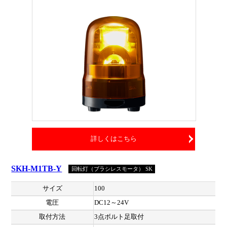
詳しくはこちら
SKH-M1TB-Y
回転灯（ブラシレスモータ） SK
サイズ
100
電圧
DC12～24V
取付方法
3点ボルト足取付