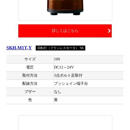
詳しくはこちら
SKH-M1T-Y
回転灯（ブラシレスモータ） SK
サイズ
100
電圧
DC12～24V
取付方法
3点ボルト足取付
配線方法
プッシュイン端子台
ブザー
なし
色
黄