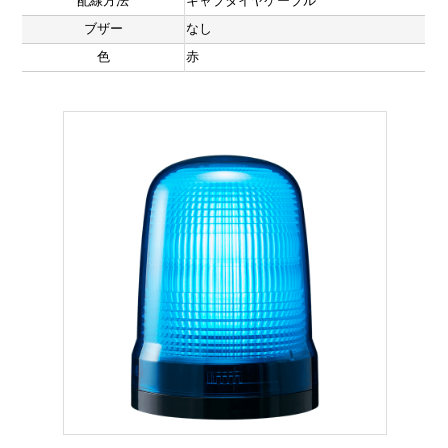
配線方法
キャブタイヤケーブル
ブザー
なし
色
赤