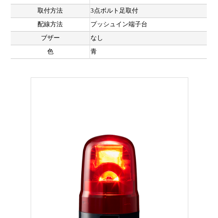
取付方法
3点ボルト足取付
配線方法
プッシュイン端子台
ブザー
なし
色
青