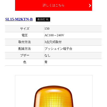
詳しくはこちら
SL15-M2KTN-B
表示灯 SL
サイズ
150
電圧
AC100～240V
取付方法
3点穴式取付
配線方法
プッシュイン端子台
ブザー
なし
色
青