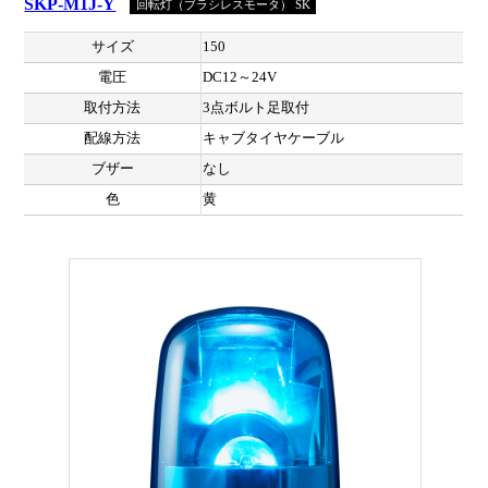
SKP-M1J-Y
回転灯（ブラシレスモータ） SK
サイズ
150
電圧
DC12～24V
取付方法
3点ボルト足取付
配線方法
キャブタイヤケーブル
ブザー
なし
色
黄