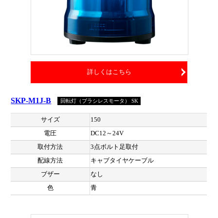
詳しくはこちら
SKP-M1J-B
回転灯（ブラシレスモータ） SK
サイズ
150
電圧
DC12～24V
取付方法
3点ボルト足取付
配線方法
キャブタイヤケーブル
ブザー
なし
色
青