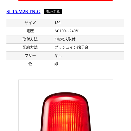
SL15-M2KTN-G
表示灯 SL
サイズ
150
電圧
AC100～240V
取付方法
3点穴式取付
配線方法
プッシュイン端子台
ブザー
なし
色
緑