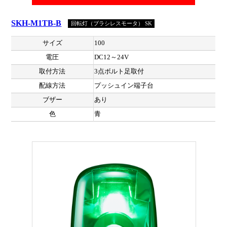
SKH-M1TB-B
回転灯（ブラシレスモータ） SK
サイズ
100
電圧
DC12～24V
取付方法
3点ボルト足取付
配線方法
プッシュイン端子台
ブザー
あり
色
青