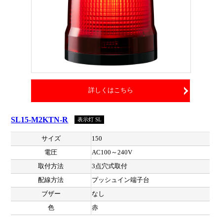
詳しくはこちら
SL15-M2KTN-R
表示灯 SL
サイズ
150
電圧
AC100～240V
取付方法
3点穴式取付
配線方法
プッシュイン端子台
ブザー
なし
色
赤