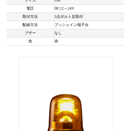
サイズ
100
電圧
DC12～24V
取付方法
3点ボルト足取付
配線方法
プッシュイン端子台
ブザー
なし
色
赤