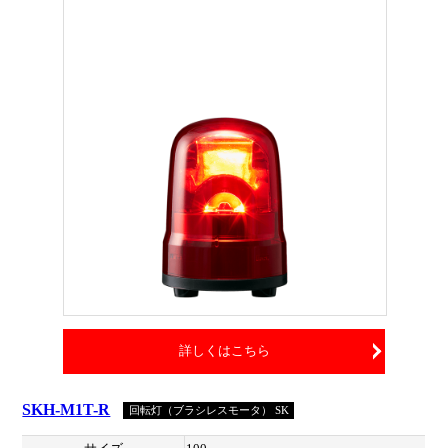
詳しくはこちら
SKH-M1T-R
回転灯（ブラシレスモータ） SK