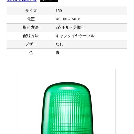
サイズ
150
電圧
AC100～240V
取付方法
3点ボルト足取付
配線方法
キャブタイヤケーブル
ブザー
なし
色
青