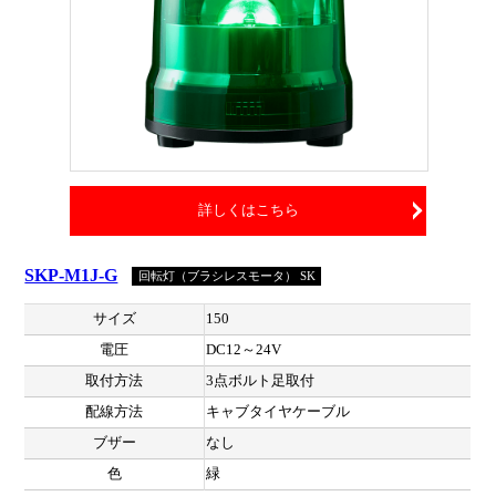
詳しくはこちら
SKP-M1J-G
回転灯（ブラシレスモータ） SK
サイズ
150
電圧
DC12～24V
取付方法
3点ボルト足取付
配線方法
キャブタイヤケーブル
ブザー
なし
色
緑