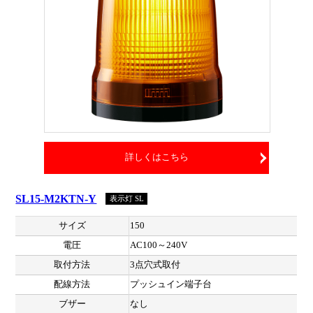
詳しくはこちら
SL15-M2KTN-Y
表示灯 SL
サイズ
150
電圧
AC100～240V
取付方法
3点穴式取付
配線方法
プッシュイン端子台
ブザー
なし