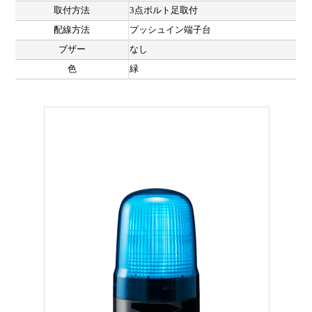
取付方法
3点ボルト足取付
配線方法
プッシュイン端子台
ブザー
なし
色
緑