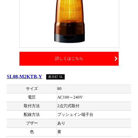
詳しくはこちら
SL08-M2KTB-Y
表示灯 SL
サイズ
80
電圧
AC100～240V
取付方法
2点穴式取付
配線方法
プッシュイン端子台
ブザー
あり
色
黄