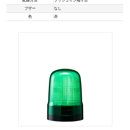
配線方法
プッシュイン端子台
ブザー
なし
色
赤