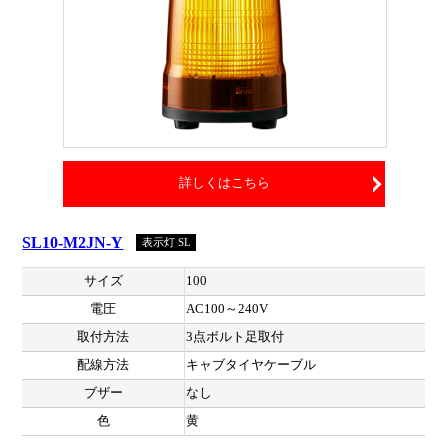
詳しくはこちら
SL10-M2JN-Y
表示灯 SL
サイズ
100
電圧
AC100～240V
取付方法
3点ボルト足取付
配線方法
キャブタイヤケーブル
ブザー
なし
色
黄