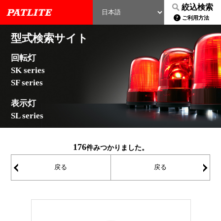
絞込検索
ご利用方法
型式検索サイト
回転灯
SK series
SF series
表示灯
SL series
176
件みつかりました。
戻る
戻る