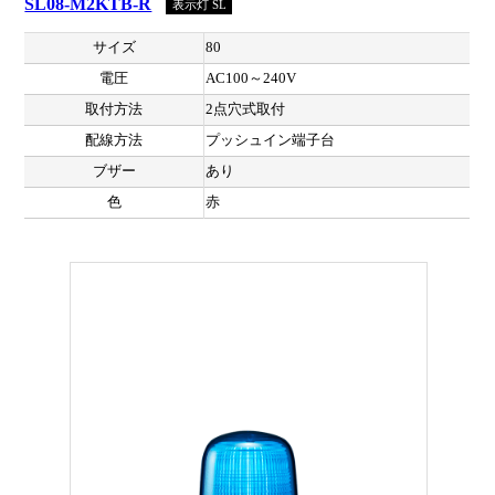
SL08-M2KTB-R
表示灯 SL
サイズ
80
電圧
AC100～240V
取付方法
2点穴式取付
配線方法
プッシュイン端子台
ブザー
あり
色
赤