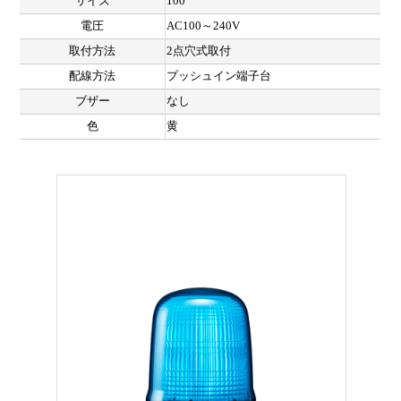
サイズ
100
電圧
AC100～240V
取付方法
2点穴式取付
配線方法
プッシュイン端子台
ブザー
なし
色
黄