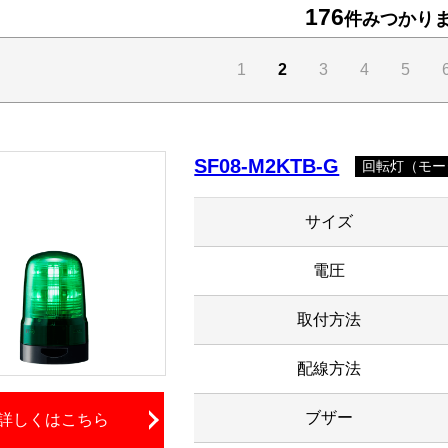
176
件みつかり
1
2
3
4
5
SF08-M2KTB-G
回転灯（モー
サイズ
電圧
取付方法
配線方法
ブザー
詳しくはこちら