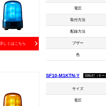
電圧
取付方法
配線方法
ブザー
詳しくはこちら
色
SF10-M1KTN-Y
回転灯（モータ
サイズ
電圧