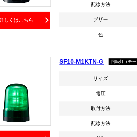
配線方法
ブザー
詳しくはこちら
色
SF10-M1KTN-G
回転灯（モー
サイズ
電圧
取付方法
配線方法