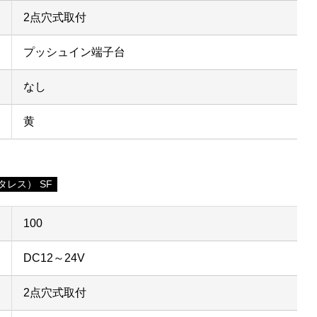
2点穴式取付
プッシュイン端子台
なし
黄
レス） SF
100
DC12～24V
2点穴式取付