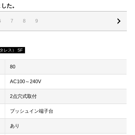
ました。
6
7
8
9
タレス） SF
80
AC100～240V
2点穴式取付
プッシュイン端子台
あり