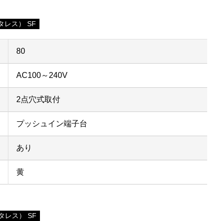
レス） SF
80
AC100～240V
2点穴式取付
プッシュイン端子台
あり
黄
レス） SF