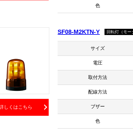
色
SF08-M2KTN-Y
回転灯（モータ
サイズ
電圧
取付方法
配線方法
ブザー
詳しくはこちら
色