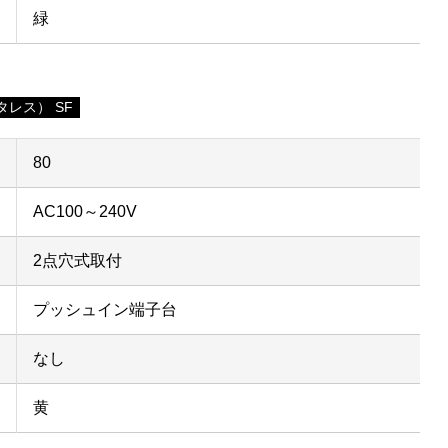
緑
レス） SF
80
AC100～240V
2点穴式取付
プッシュイン端子台
なし
黄