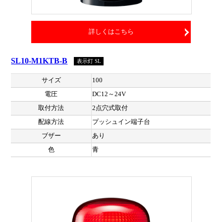
詳しくはこちら
SL10-M1KTB-B
表示灯 SL
サイズ
100
電圧
DC12～24V
取付方法
2点穴式取付
配線方法
プッシュイン端子台
ブザー
あり
色
青