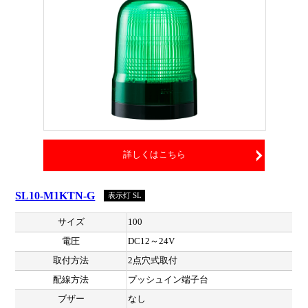
詳しくはこちら
SL10-M1KTN-G
表示灯 SL
サイズ
100
電圧
DC12～24V
取付方法
2点穴式取付
配線方法
プッシュイン端子台
ブザー
なし