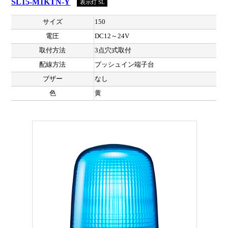
SL15-M1KTN-Y
表示灯 SL
サイズ
150
電圧
DC12～24V
取付方法
3点穴式取付
配線方法
プッシュイン端子台
ブザー
なし
色
黄