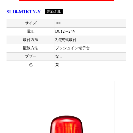
SL10-M1KTN-Y
表示灯 SL
サイズ
100
電圧
DC12～24V
取付方法
2点穴式取付
配線方法
プッシュイン端子台
ブザー
なし
色
黄