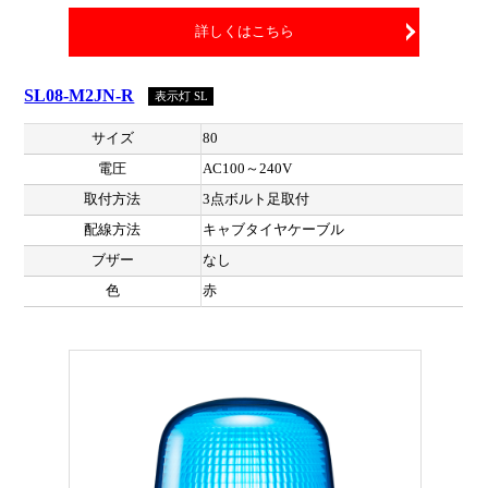
詳しくはこちら
SL08-M2JN-R
表示灯 SL
サイズ
80
電圧
AC100～240V
取付方法
3点ボルト足取付
配線方法
キャブタイヤケーブル
ブザー
なし
色
赤