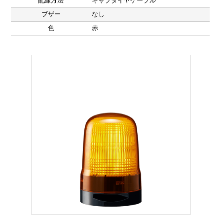
配線方法
キャブタイヤケーブル
ブザー
なし
色
赤