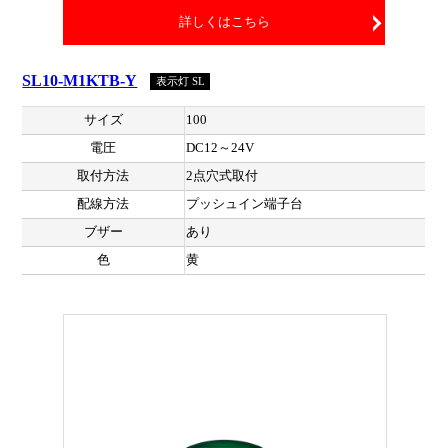
詳しくはこちら
SL10-M1KTB-Y
表示灯 SL
サイズ
100
電圧
DC12～24V
取付方法
2点穴式取付
配線方法
プッシュイン端子台
ブザー
あり
色
黄