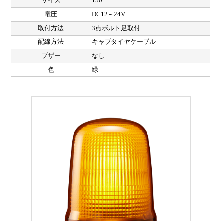
サイズ
150
電圧
DC12～24V
取付方法
3点ボルト足取付
配線方法
キャブタイヤケーブル
ブザー
なし
色
緑