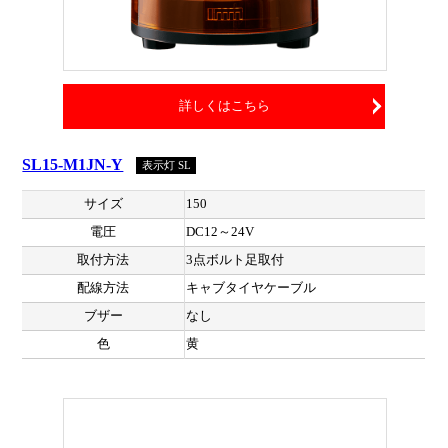
詳しくはこちら
SL15-M1JN-Y
表示灯 SL
サイズ
150
電圧
DC12～24V
取付方法
3点ボルト足取付
配線方法
キャブタイヤケーブル
ブザー
なし
色
黄