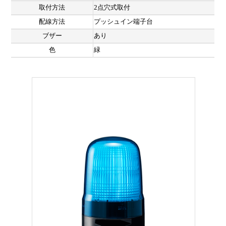
取付方法
2点穴式取付
配線方法
プッシュイン端子台
ブザー
あり
色
緑