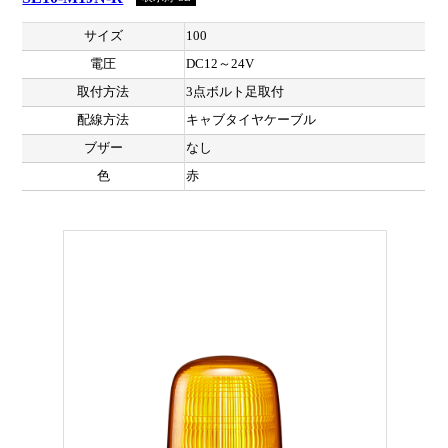
サイズ
100
電圧
DC12～24V
取付方法
3点ボルト足取付
配線方法
キャブタイヤケーブル
ブザー
なし
色
赤