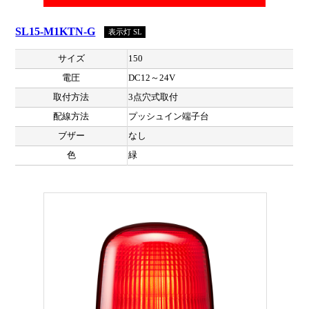
SL15-M1KTN-G
表示灯 SL
サイズ
150
電圧
DC12～24V
取付方法
3点穴式取付
配線方法
プッシュイン端子台
ブザー
なし
色
緑