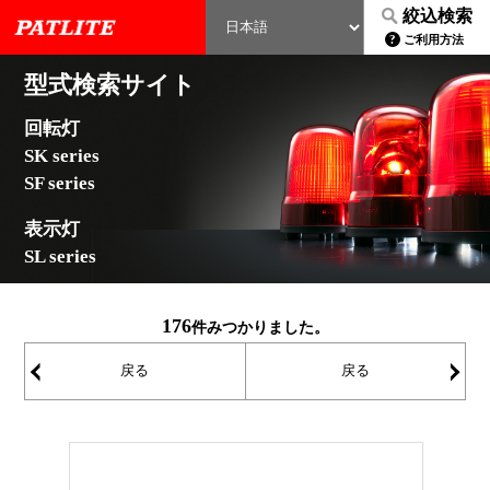
絞込検索
ご利用方法
型式検索サイト
回転灯
SK series
SF series
表示灯
SL series
176
件みつかりました。
戻る
戻る