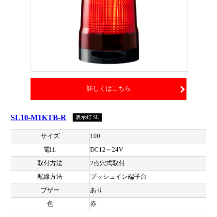
詳しくはこちら
SL10-M1KTB-R
表示灯 SL
サイズ
100
電圧
DC12～24V
取付方法
2点穴式取付
配線方法
プッシュイン端子台
ブザー
あり
色
赤