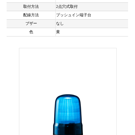
取付方法
2点穴式取付
配線方法
プッシュイン端子台
ブザー
なし
色
黄