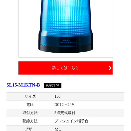
詳しくはこちら
SL15-M1KTN-B
表示灯 SL
サイズ
150
電圧
DC12～24V
取付方法
3点穴式取付
配線方法
プッシュイン端子台
ブザー
なし