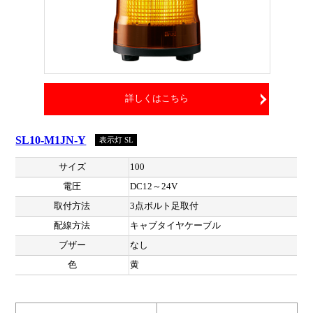
詳しくはこちら
SL10-M1JN-Y
表示灯 SL
サイズ
100
電圧
DC12～24V
取付方法
3点ボルト足取付
配線方法
キャブタイヤケーブル
ブザー
なし
色
黄