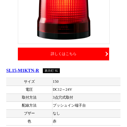
詳しくはこちら
SL15-M1KTN-R
表示灯 SL
サイズ
150
電圧
DC12～24V
取付方法
3点穴式取付
配線方法
プッシュイン端子台
ブザー
なし
色
赤