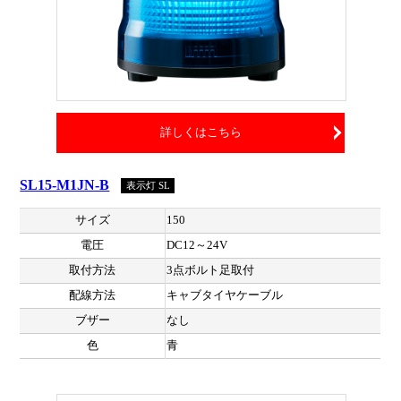
詳しくはこちら
SL15-M1JN-B
表示灯 SL
サイズ
150
電圧
DC12～24V
取付方法
3点ボルト足取付
配線方法
キャブタイヤケーブル
ブザー
なし
色
青