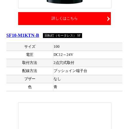
詳しくはこちら
SF10-M1KTN-B
回転灯（モータレス） SF
サイズ
100
電圧
DC12～24V
取付方法
2点穴式取付
配線方法
プッシュイン端子台
ブザー
なし
色
青