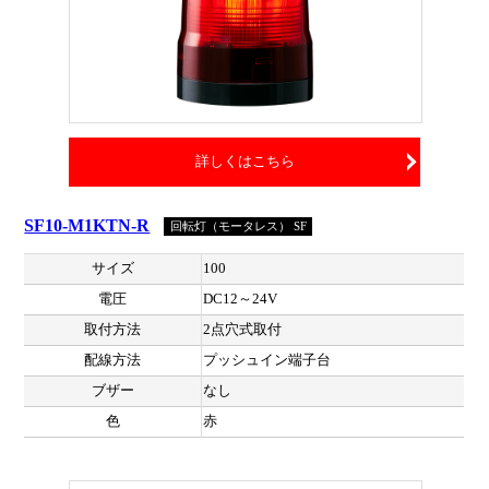
詳しくはこちら
SF10-M1KTN-R
回転灯（モータレス） SF
サイズ
100
電圧
DC12～24V
取付方法
2点穴式取付
配線方法
プッシュイン端子台
ブザー
なし
色
赤