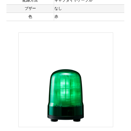
配線方法
キャブタイヤケーブル
ブザー
なし
色
赤