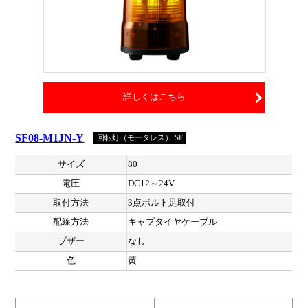
詳しくはこちら
SF08-M1JN-Y
回転灯（モータレス） SF
サイズ
80
電圧
DC12～24V
取付方法
3点ボルト足取付
配線方法
キャブタイヤケーブル
ブザー
なし
色
黄