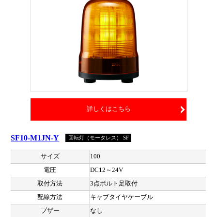
詳しくはこちら
SF10-M1JN-Y
回転灯（モータレス） SF
サイズ
100
電圧
DC12～24V
取付方法
3点ボルト足取付
配線方法
キャブタイヤケーブル
ブザー
なし