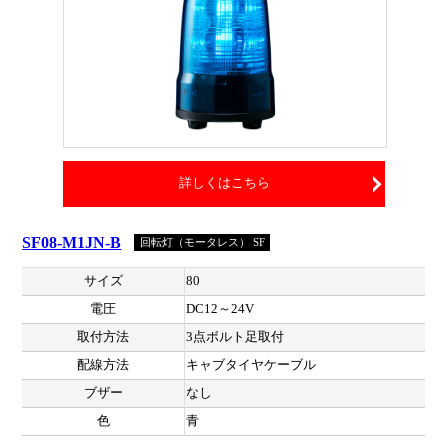
詳しくはこちら
SF08-M1JN-B
回転灯（モータレス） SF
サイズ
80
電圧
DC12～24V
取付方法
3点ボルト足取付
配線方法
キャブタイヤケーブル
ブザー
なし
色
青