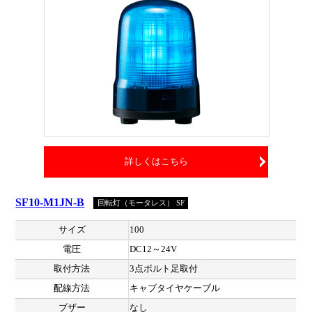
詳しくはこちら
SF10-M1JN-B
回転灯（モータレス） SF
サイズ
100
電圧
DC12～24V
取付方法
3点ボルト足取付
配線方法
キャブタイヤケーブル
ブザー
なし