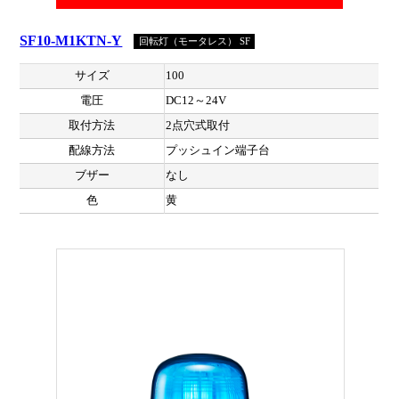
SF10-M1KTN-Y
回転灯（モータレス） SF
サイズ
100
電圧
DC12～24V
取付方法
2点穴式取付
配線方法
プッシュイン端子台
ブザー
なし
色
黄