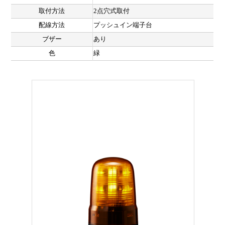
取付方法
2点穴式取付
配線方法
プッシュイン端子台
ブザー
あり
色
緑