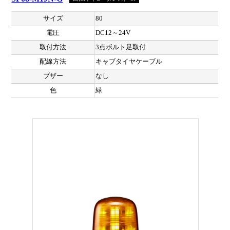
サイズ
80
電圧
DC12～24V
取付方法
3点ボルト足取付
配線方法
キャブタイヤケーブル
ブザー
なし
色
緑