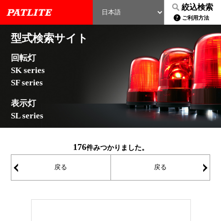
絞込検索
ご利用方法
型式検索サイト
回転灯
SK series
SF series
表示灯
SL series
176
件みつかりました。
戻る
戻る