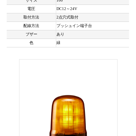
サイズ
100
電圧
DC12～24V
取付方法
2点穴式取付
配線方法
プッシュイン端子台
ブザー
あり
色
緑