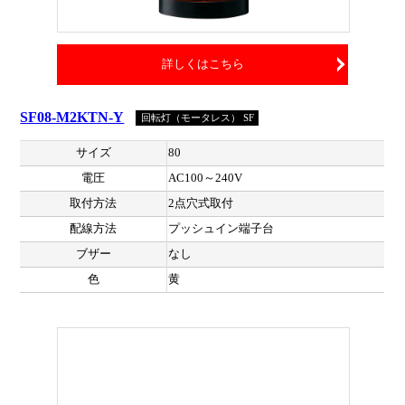
詳しくはこちら
SF08-M2KTN-Y
回転灯（モータレス） SF
サイズ
80
電圧
AC100～240V
取付方法
2点穴式取付
配線方法
プッシュイン端子台
ブザー
なし
色
黄