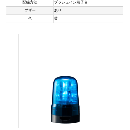
配線方法
プッシュイン端子台
ブザー
あり
色
黄