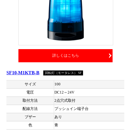
詳しくはこちら
SF10-M1KTB-B
回転灯（モータレス） SF
サイズ
100
電圧
DC12～24V
取付方法
2点穴式取付
配線方法
プッシュイン端子台
ブザー
あり
色
青