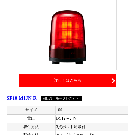
詳しくはこちら
SF10-M1JN-R
回転灯（モータレス） SF
サイズ
100
電圧
DC12～24V
取付方法
3点ボルト足取付