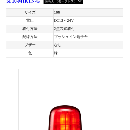
SF10-M1KTN-G
回転灯（モータレス） SF
サイズ
100
電圧
DC12～24V
取付方法
2点穴式取付
配線方法
プッシュイン端子台
ブザー
なし
色
緑