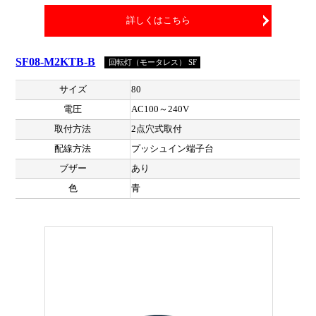
詳しくはこちら
SF08-M2KTB-B
回転灯（モータレス） SF
サイズ
80
電圧
AC100～240V
取付方法
2点穴式取付
配線方法
プッシュイン端子台
ブザー
あり
色
青