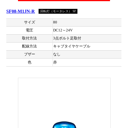
SF08-M1JN-R
回転灯（モータレス） SF
サイズ
80
電圧
DC12～24V
取付方法
3点ボルト足取付
配線方法
キャブタイヤケーブル
ブザー
なし
色
赤