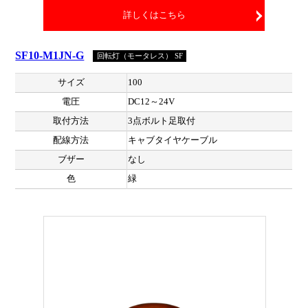
詳しくはこちら
SF10-M1JN-G
回転灯（モータレス） SF
サイズ
100
電圧
DC12～24V
取付方法
3点ボルト足取付
配線方法
キャブタイヤケーブル
ブザー
なし
色
緑