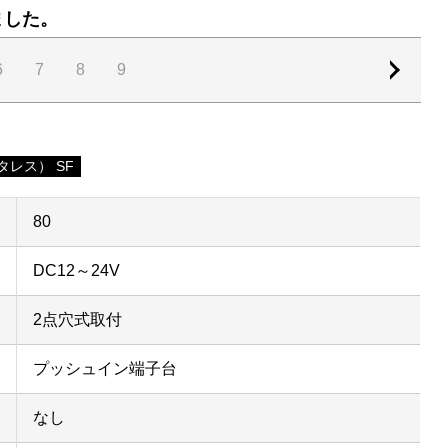
ました。
6
7
8
9
レス） SF
80
DC12～24V
2点穴式取付
プッシュイン端子台
なし