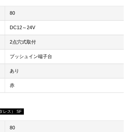
80
DC12～24V
2点穴式取付
プッシュイン端子台
あり
赤
レス） SF
80