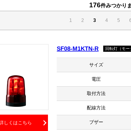
176
件みつかり
1
2
3
4
5
SF08-M1KTN-R
回転灯（モータ
サイズ
電圧
取付方法
配線方法
ブザー
詳しくはこちら