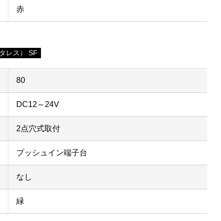
赤
タレス） SF
80
DC12～24V
2点穴式取付
プッシュイン端子台
なし
緑