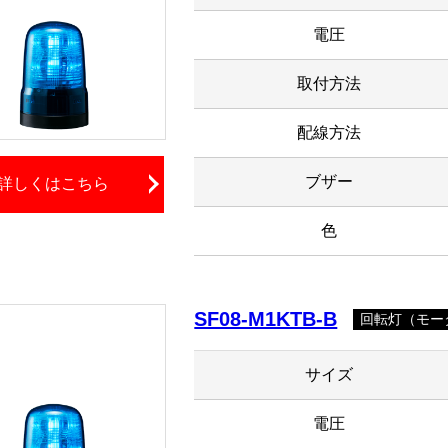
電圧
取付方法
配線方法
ブザー
詳しくはこちら
色
SF08-M1KTB-B
回転灯（モータ
サイズ
電圧