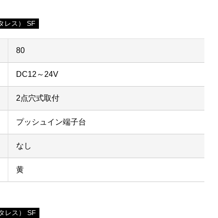
レス） SF
80
DC12～24V
2点穴式取付
プッシュイン端子台
なし
黄
レス） SF