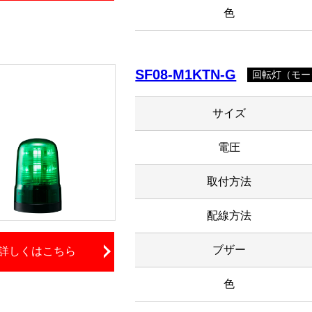
色
SF08-M1KTN-G
回転灯（モー
サイズ
電圧
取付方法
配線方法
ブザー
詳しくはこちら
色