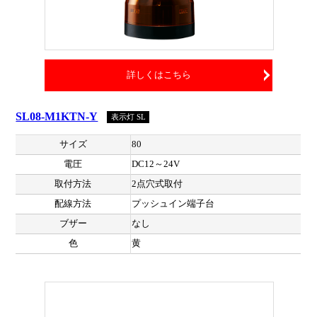
詳しくはこちら
SL08-M1KTN-Y
表示灯 SL
サイズ
80
電圧
DC12～24V
取付方法
2点穴式取付
配線方法
プッシュイン端子台
ブザー
なし
色
黄