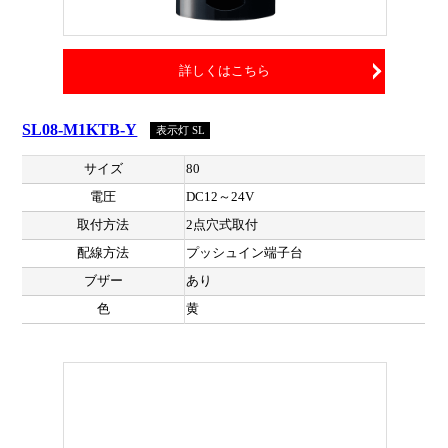
詳しくはこちら
SL08-M1KTB-Y
表示灯 SL
サイズ
80
電圧
DC12～24V
取付方法
2点穴式取付
配線方法
プッシュイン端子台
ブザー
あり
色
黄