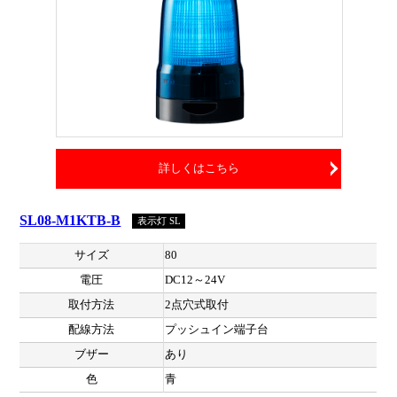
詳しくはこちら
SL08-M1KTB-B
表示灯 SL
サイズ
80
電圧
DC12～24V
取付方法
2点穴式取付
配線方法
プッシュイン端子台
ブザー
あり
色
青