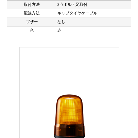
取付方法
3点ボルト足取付
配線方法
キャブタイヤケーブル
ブザー
なし
色
赤