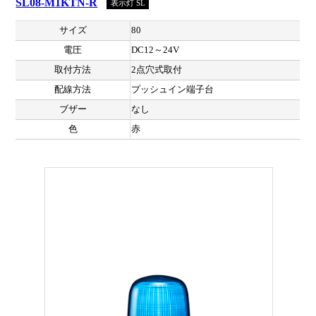
SL08-M1KTN-R
表示灯 SL
サイズ
80
電圧
DC12～24V
取付方法
2点穴式取付
配線方法
プッシュイン端子台
ブザー
なし
色
赤