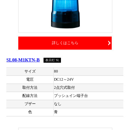
詳しくはこちら
SL08-M1KTN-B
表示灯 SL
サイズ
80
電圧
DC12～24V
取付方法
2点穴式取付
配線方法
プッシュイン端子台
ブザー
なし
色
青