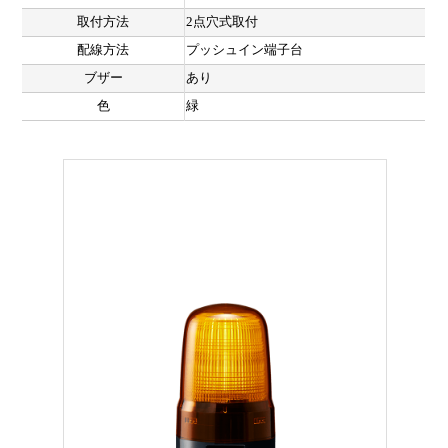
取付方法
2点穴式取付
配線方法
プッシュイン端子台
ブザー
あり
色
緑