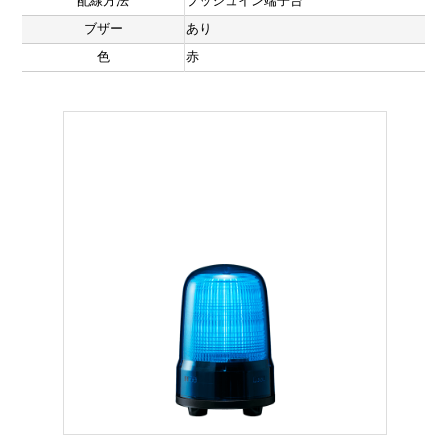
配線方法
プッシュイン端子台
ブザー
あり
色
赤