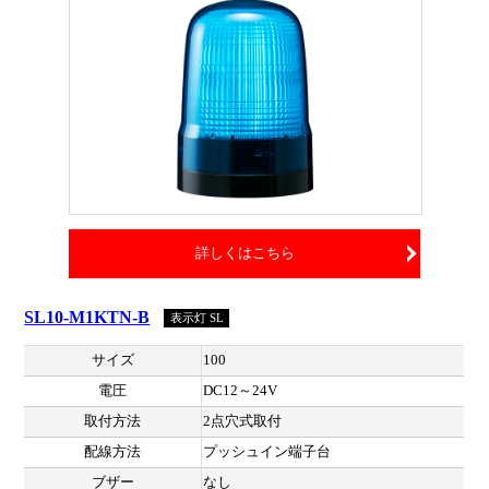
詳しくはこちら
SL10-M1KTN-B
表示灯 SL
サイズ
100
電圧
DC12～24V
取付方法
2点穴式取付
配線方法
プッシュイン端子台
ブザー
なし