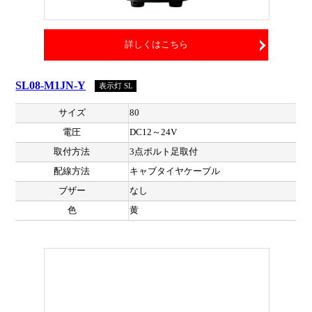
詳しくはこちら
SL08-M1JN-Y
表示灯 SL
サイズ
80
電圧
DC12～24V
取付方法
3点ボルト足取付
配線方法
キャブタイヤケーブル
ブザー
なし
色
黄