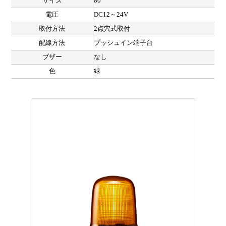
サイズ
80
電圧
DC12～24V
取付方法
2点穴式取付
配線方法
プッシュイン端子台
ブザー
なし
色
緑