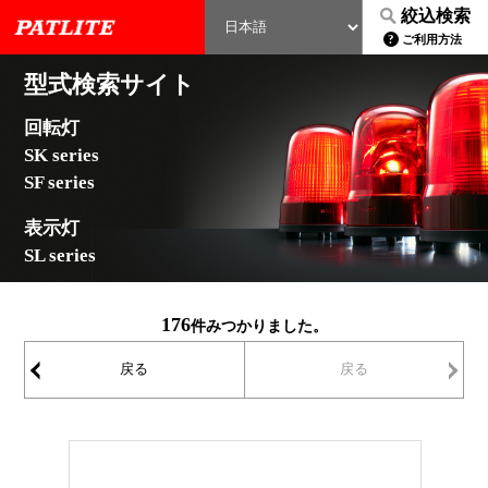
絞込検索
ご利用方法
型式検索サイト
回転灯
SK series
SF series
表示灯
SL series
176
件みつかりました。
戻る
戻る